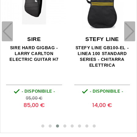
SIRE
STEFY LINE
SIRE HARD GIGBAG -
STEFY LINE GB100-EL -
LARRY CARLTON
LINEA 100 STANDARD
ELECTRIC GUITAR H7
SERIES - CHITARRA
ELETTRICA


- DISPONIBILE -
- DISPONIBILE -
Prezzo
Prezzo
Prezzo
0
95,00 €
base
85,00 €
14,00 €