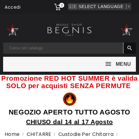
0
Accedi
▼

MENU
Promozione RED HOT SUMMER è valida
SOLO per acquisti SENZA PERMUTE
NEGOZIO APERTO TUTTO AGOSTO
CHIUSO dal 14 al 17 Agosto
Home
CHITARRE
Custodie Per Chitarra