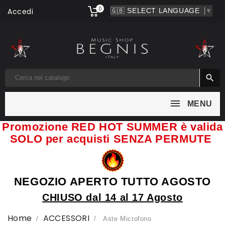
0
Accedi
▼

MENU
Promozione RED HOT SUMMER è valida
SOLO per acquisti SENZA PERMUTE
NEGOZIO APERTO TUTTO AGOSTO
CHIUSO dal 14 al 17 Agosto
Home
ACCESSORI
Aste Microfono