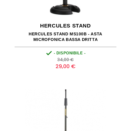
HERCULES STAND
HERCULES STAND MS100B - ASTA
MICROFONICA BASSA DRITTA

- DISPONIBILE -
Prezzo
Prezzo
34,00 €
base
29,00 €