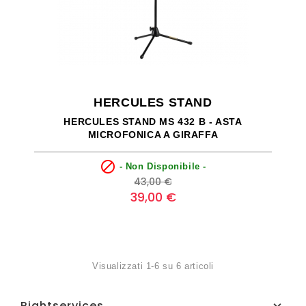
HERCULES STAND
HERCULES STAND MS 432 B - ASTA
MICROFONICA A GIRAFFA

- Non Disponibile -
Prezzo
Prezzo
43,00 €
base
39,00 €
Visualizzati 1-6 su 6 articoli
Rightservices