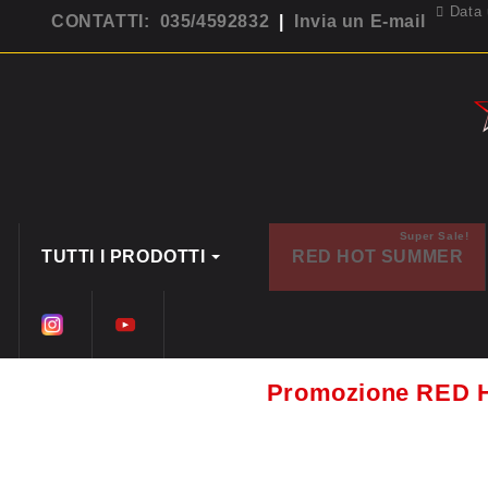
Data 
CONTATTI: 035/4592832
|
Invia un E-mail
Super Sale!
TUTTI I PRODOTTI
RED HOT SUMMER
Promozione RED 