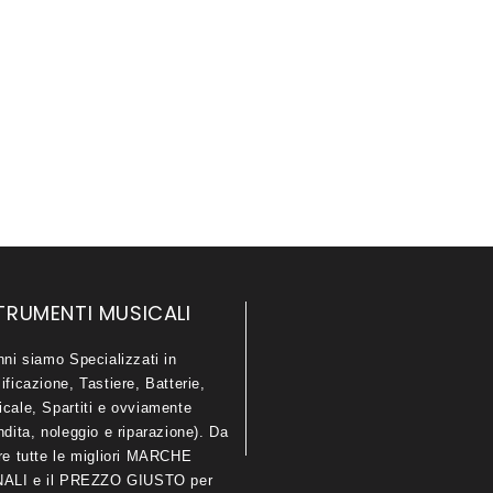
TRUMENTI MUSICALI
nni siamo Specializzati in
ificazione, Tastiere, Batterie,
icale, Spartiti e ovviamente
ndita, noleggio e riparazione). Da
are tutte le migliori MARCHE
LI e il PREZZO GIUSTO per