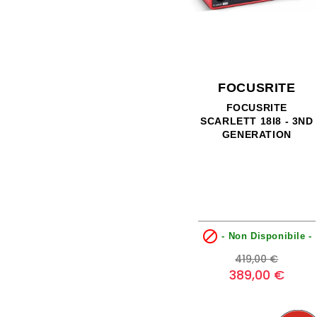
FOCUSRITE
FOCUSRITE
SCARLETT 18I8 - 3ND
GENERATION

- Non Disponibile -
Prezzo
Prezzo
419,00 €
base
389,00 €