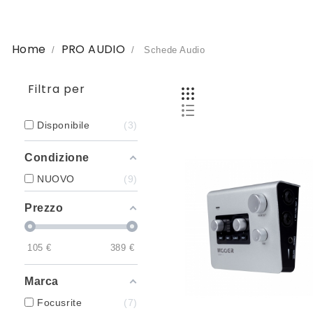
Home
PRO AUDIO
Schede Audio
Filtra per
Disponibile
3
Condizione
NUOVO
9
Prezzo
105
€
389
€
Marca
Focusrite
7