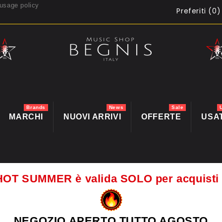
usage policy
Preferiti (
0
)
Brands
News
Sale
MARCHI
NUOVI ARRIVI
OFFERTE
USA
HOT SUMMER è valida SOLO per acquis
NEGOZIO APERTO TUTTO AGOSTO