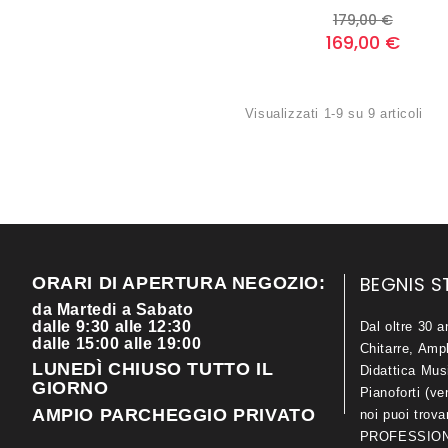
Prezzo
Prezzo
179,00 €
base
169,00 €
Visualizzati 1-9 su 9 articoli
BEGNIS S
ORARI DI APERTURA NEGOZIO:
da Martedi a Sabato
dalle 9:30 alle 12:30
Dal oltre 30 a
dalle 15:00 alle 19:00
Chitarre, Ampl
LUNEDÌ CHIUSO TUTTO IL
Didattica Mus
GIORNO
Pianoforti (ve
AMPIO PARCHEGGIO PRIVATO
noi puoi trov
PROFESSIONA