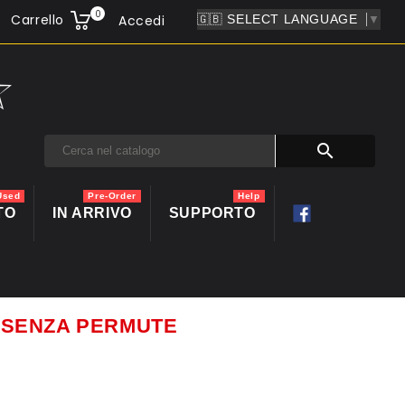
0
Carrello
Accedi
▼

Used
Pre-Order
Help
TO
IN ARRIVO
SUPPORTO
ti SENZA PERMUTE