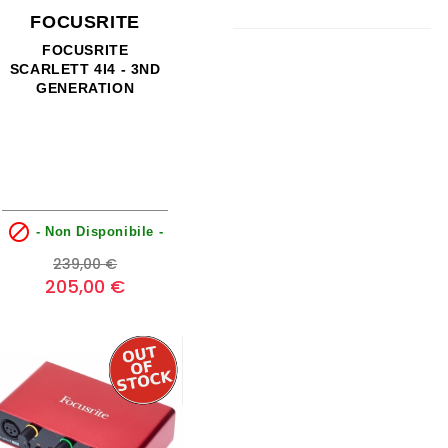
FOCUSRITE
FOCUSRITE
SCARLETT 4I4 - 3ND
GENERATION

- Non Disponibile -
Prezzo
Prezzo
239,00 €
base
205,00 €