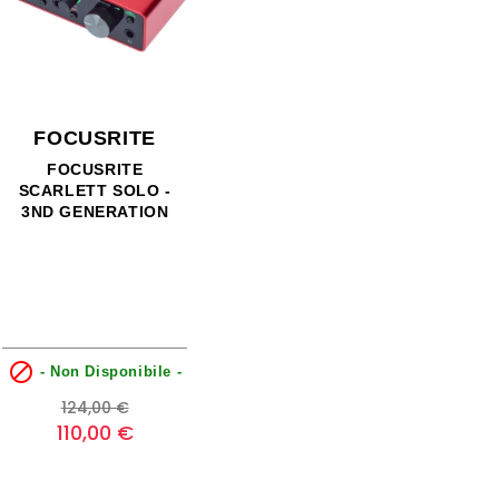
FOCUSRITE
FOCUSRITE
SCARLETT SOLO -
3ND GENERATION

- Non Disponibile -
Prezzo
Prezzo
124,00 €
base
110,00 €