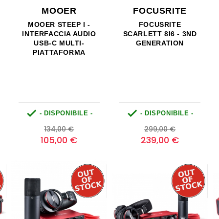
MOOER
FOCUSRITE
MOOER STEEP I -
FOCUSRITE
INTERFACCIA AUDIO
SCARLETT 8I6 - 3ND
USB-C MULTI-
GENERATION
PIATTAFORMA


- DISPONIBILE -
- DISPONIBILE -
Prezzo
Prezzo
Prezzo
Prezzo
134,00 €
299,00 €
base
base
105,00 €
239,00 €