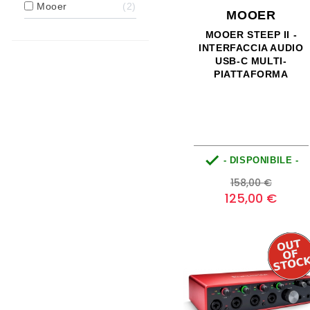
Mooer
2
MOOER
MOOER STEEP II -
INTERFACCIA AUDIO
USB-C MULTI-
PIATTAFORMA

- DISPONIBILE -
Prezzo
Prezzo
158,00 €
base
125,00 €