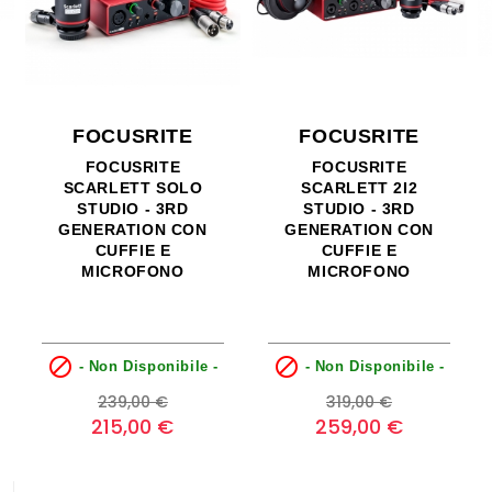
FOCUSRITE
FOCUSRITE
FOCUSRITE
FOCUSRITE
SCARLETT SOLO
SCARLETT 2I2
STUDIO - 3RD
STUDIO - 3RD
GENERATION CON
GENERATION CON
CUFFIE E
CUFFIE E
MICROFONO
MICROFONO


- Non Disponibile -
- Non Disponibile -
Prezzo
Prezzo
Prezzo
Prezzo
239,00 €
319,00 €
base
base
215,00 €
259,00 €