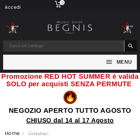
0
Accedi

MENU
Promozione RED HOT SUMMER è valida
SOLO per acquisti SENZA PERMUTE
NEGOZIO APERTO TUTTO AGOSTO
CHIUSO dal 14 al 17 Agosto
Home
Contattaci