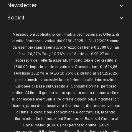
Newsletter

Social

Messaggio pubblicitario con finalità promozionale. Offerta di
credito finalizzato valida dal 01/01/2025 al 31/12/2025 come
da esempio rappresentativo: Prezzo del bene € 1500,00 Tan
fisso 10,27% Taeg 10,76%, in 18 rate da € 90,27 costi
accessori dell’offerta azzerati. Importo totale del credito €
1500,00. Importo totale dovuto dal Consumatore € 1624,86.
TAN fisso 10,27% e TAEG 10,76% validi fino al 31/12/2025,
per i trimestri successivi fare riferimento alle Informazioni
Europee di Base sul Credito ai Consumatori nel percorso
online. Al fine di gestire le tue spese in modo responsabile e
di conoscere eventuali altre offerte disponibili, Findomestic ti
ricorda, prima di sottoscrivere il contratto, di prendere visione
di tutte le condizioni economiche e contrattuali, facendo
riferimento alle Informazioni Europee di Base sul Credito ai
Consumatori (IEBCC) nel percorso online. Salvo
approvazione di Findomestic Banca S.p.A.. Begnis-strumenti