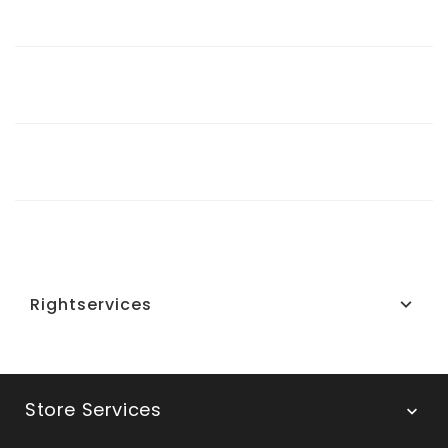
Italy

Chiamaci:
035-4592832

Chiamaci:
035-4592832

Inviaci un'e-mail:
info@begnismusic.com
Rightservices

Store Services
