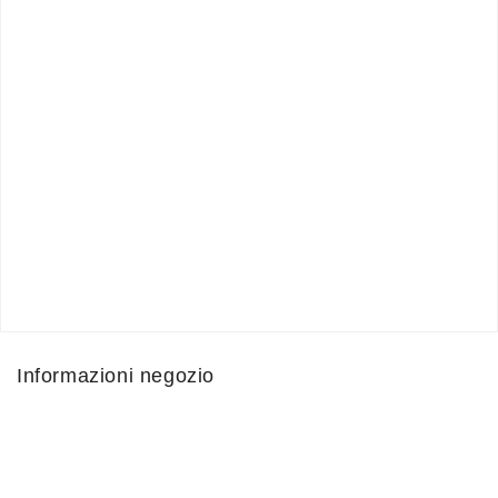
Informazioni negozio

BEGNIS - STRUMENTI MUSICALI
Via Mauro Gavazzeni, 2
24125
Bergamo