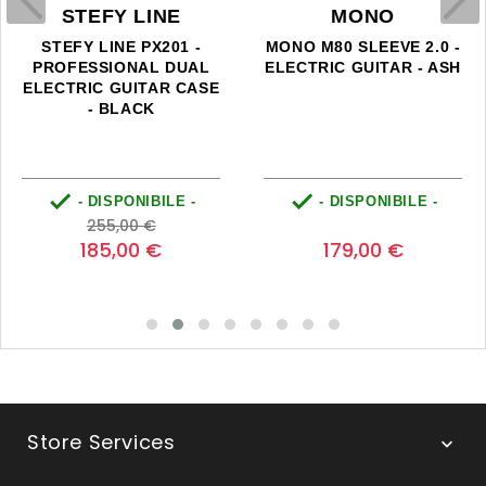
STEFY LINE
MONO
STEFY LINE PX201 -
MONO M80 SLEEVE 2.0 -
PROFESSIONAL DUAL
ELECTRIC GUITAR - ASH
ELECTRIC GUITAR CASE
- BLACK


- DISPONIBILE -
- DISPONIBILE -
Prezzo
Prezzo
Prezzo
0
255,00 €
base
185,00 €
179,00 €
Store Services
