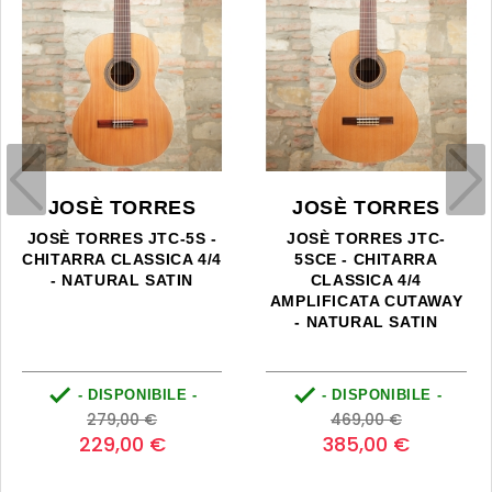
JOSÈ TORRES
JOSÈ TORRES
JOSÈ TORRES JTC-5S -
JOSÈ TORRES JTC-
CHITARRA CLASSICA 4/4
5SCE - CHITARRA
- NATURAL SATIN
CLASSICA 4/4
AMPLIFICATA CUTAWAY
- NATURAL SATIN


- DISPONIBILE -
- DISPONIBILE -
Prezzo
Prezzo
Prezzo
Prezzo
279,00 €
469,00 €
base
base
229,00 €
385,00 €