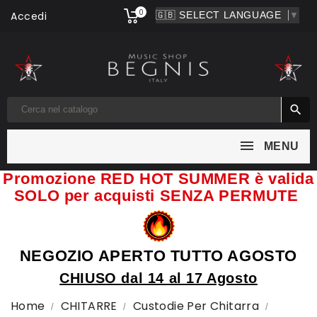
0
Accedi
▼

MENU
Promozione RED HOT SUMMER è valida
SOLO per acquisti SENZA PERMUTE
NEGOZIO APERTO TUTTO AGOSTO
CHIUSO dal 14 al 17 Agosto
Home
CHITARRE
Custodie Per Chitarra