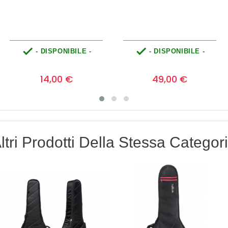


- DISPONIBILE -
- DISPONIBILE -
Prezzo
Prezzo
0
0
14,00 €
49,00 €
ltri Prodotti Della Stessa Categor