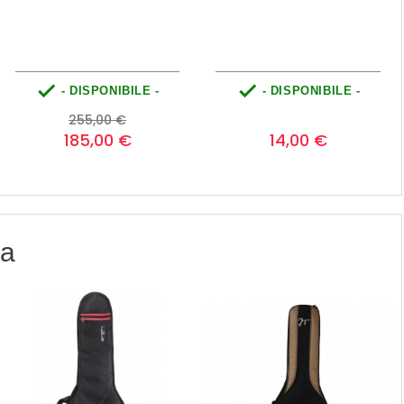


- DISPONIBILE -
- DISPONIBILE -
Prezzo
Prezzo
Prezzo
0
255,00 €
base
185,00 €
14,00 €
ia