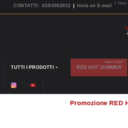
Data 
CONTATTI: 035/4592832
|
Invia un E-mail
Super Sale!
TUTTI I PRODOTTI
RED HOT SUMMER
Promozione RED 