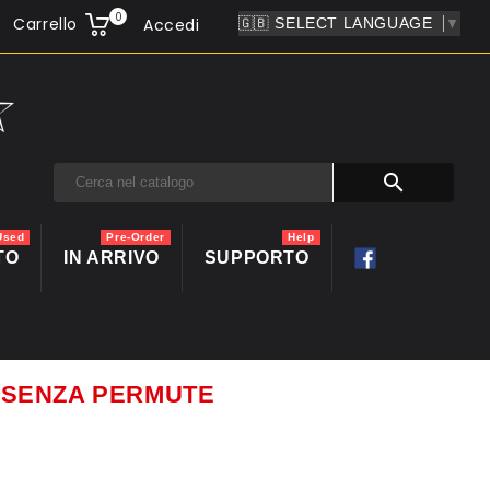
0
Carrello
Accedi
▼

Used
Pre-Order
Help
TO
IN ARRIVO
SUPPORTO
ti SENZA PERMUTE