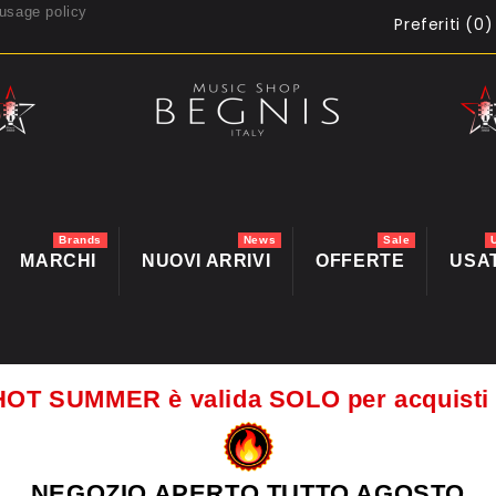
usage policy
Preferiti (
0
)
Brands
News
Sale
MARCHI
NUOVI ARRIVI
OFFERTE
USA
HOT SUMMER è valida SOLO per acquis
NEGOZIO APERTO TUTTO AGOSTO