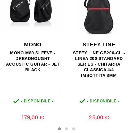
MONO
STEFY LINE
MONO M80 SLEEVE -
STEFY LINE GB200-CL -
DREADNOUGHT
LINEA 200 STANDARD
ACOUSTIC GUITAR - JET
SERIES - CHITARRA
BLACK
CLASSICA 4/4
IMBOTTITA 8MM


- DISPONIBILE -
- DISPONIBILE -
Prezzo
Prezzo
0
0
179,00 €
25,00 €