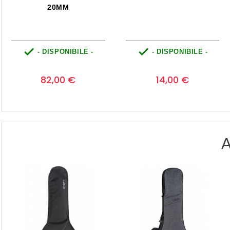
20MM


- DISPONIBILE -
- DISPONIBILE -
Prezzo
Prezzo
0
0
82,00 €
14,00 €
A