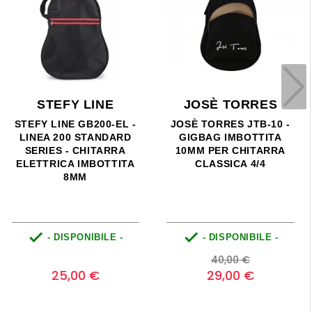
STEFY LINE
JOSÈ TORRES
STEFY LINE GB200-EL -
JOSÈ TORRES JTB-10 -
LINEA 200 STANDARD
GIGBAG IMBOTTITA
SERIES - CHITARRA
10MM PER CHITARRA
ELETTRICA IMBOTTITA
CLASSICA 4/4
8MM


- DISPONIBILE -
- DISPONIBILE -
Prezzo
Prezzo
Prezzo
0
40,00 €
base
25,00 €
29,00 €