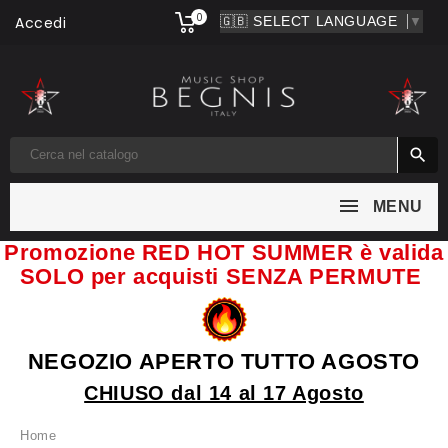
0
Accedi
▼

MENU
Promozione RED HOT SUMMER è valida
SOLO per acquisti SENZA PERMUTE
NEGOZIO APERTO TUTTO AGOSTO
CHIUSO dal 14 al 17 Agosto
Home