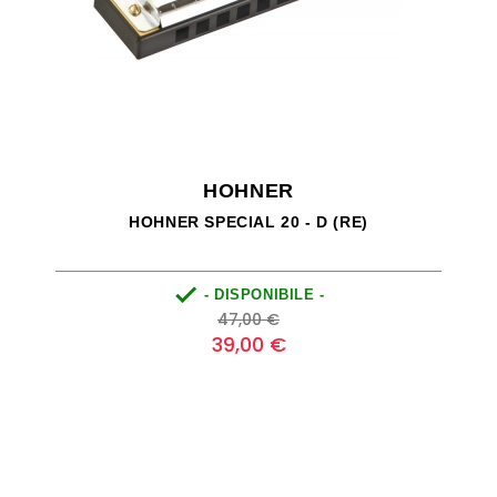
HOHNER
HOHNER SPECIAL 20 - D (RE)

- DISPONIBILE -
Prezzo
Prezzo
47,00 €
base
39,00 €