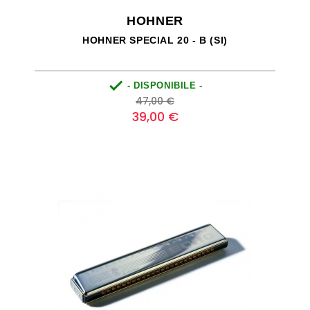
HOHNER
HOHNER SPECIAL 20 - B (SI)

- DISPONIBILE -
Prezzo
Prezzo
47,00 €
base
39,00 €