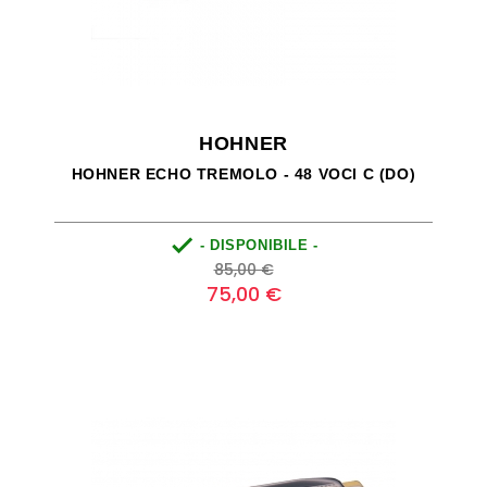
HOHNER
HOHNER ECHO TREMOLO - 48 VOCI C (DO)

- DISPONIBILE -
Prezzo
Prezzo
85,00 €
base
75,00 €