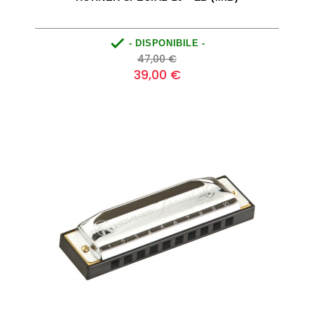

- DISPONIBILE -
Prezzo
Prezzo
47,00 €
base
39,00 €