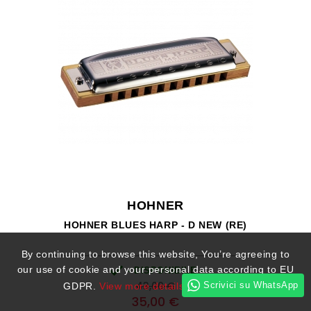
HOHNER
HOHNER BLUES HARP - D NEW (RE)
By continuing to browse this website, You’re agreeing to

our use of cookie and your personal data according to EU
- DISPONIBILE -
Prezzo
Prezzo
43,00 €
Scrivici su WhatsApp
GDPR.
View more details
I ACCEPT
base
35,00 €