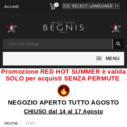
0
Accedi
▼

MENU
Promozione RED HOT SUMMER è valida
SOLO per acquisti SENZA PERMUTE
NEGOZIO APERTO TUTTO AGOSTO
CHIUSO dal 14 al 17 Agosto
Home
FIATI