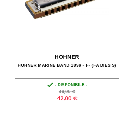
HOHNER
HOHNER MARINE BAND 1896 - F- (FA DIESIS)

- DISPONIBILE -
Prezzo
Prezzo
49,00 €
base
42,00 €