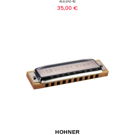
Prezzo
Prezzo
43,00 €
base
35,00 €
HOHNER