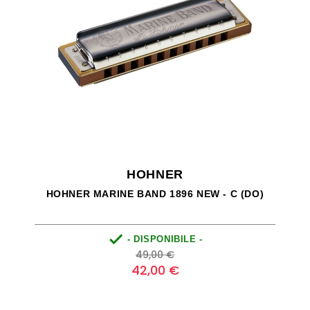
HOHNER
HOHNER MARINE BAND 1896 NEW - C (DO)

- DISPONIBILE -
Prezzo
Prezzo
49,00 €
base
42,00 €