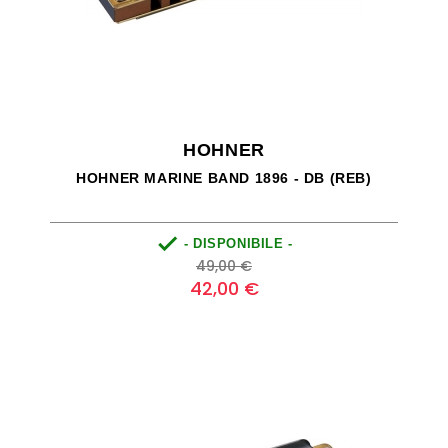
HOHNER
HOHNER MARINE BAND 1896 - DB (REB)

- DISPONIBILE -
Prezzo
Prezzo
49,00 €
base
42,00 €