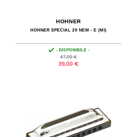
HOHNER
HOHNER SPECIAL 20 NEW - E (MI)

- DISPONIBILE -
Prezzo
Prezzo
47,00 €
base
39,00 €