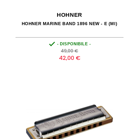
HOHNER
HOHNER MARINE BAND 1896 NEW - E (MI)

- DISPONIBILE -
Prezzo
Prezzo
49,00 €
base
42,00 €