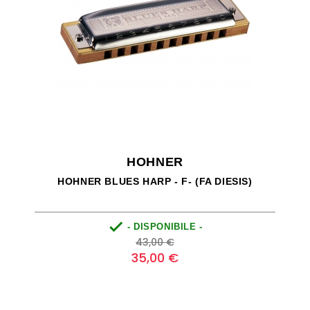
HOHNER
HOHNER BLUES HARP - F- (FA DIESIS)

- DISPONIBILE -
Prezzo
Prezzo
43,00 €
base
35,00 €