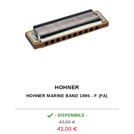
HOHNER
HOHNER MARINE BAND 1896 - F (FA)

- DISPONIBILE -
Prezzo
Prezzo
49,00 €
base
42,00 €