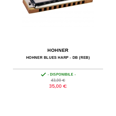
HOHNER
HOHNER BLUES HARP - DB (REB)

- DISPONIBILE -
Prezzo
Prezzo
43,00 €
base
35,00 €