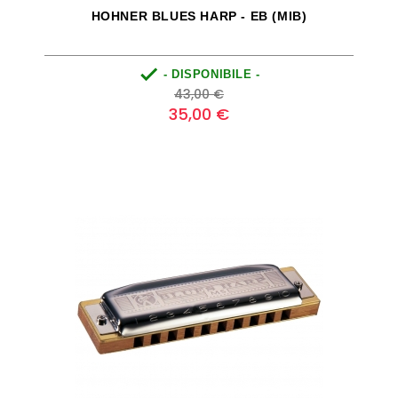
HOHNER BLUES HARP - EB (MIB)

- DISPONIBILE -
Prezzo
Prezzo
43,00 €
base
35,00 €