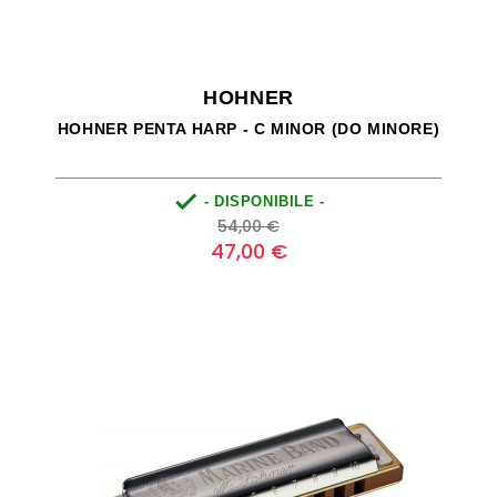
HOHNER
HOHNER PENTA HARP - C MINOR (DO MINORE)

- DISPONIBILE -
Prezzo
Prezzo
54,00 €
base
47,00 €