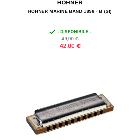
HOHNER
HOHNER MARINE BAND 1896 - B (SI)

- DISPONIBILE -
Prezzo
Prezzo
49,00 €
base
42,00 €