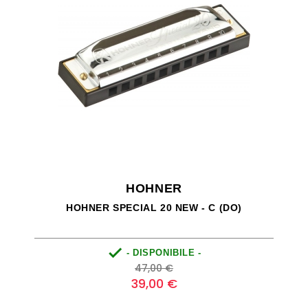
HOHNER
HOHNER SPECIAL 20 NEW - C (DO)

- DISPONIBILE -
Prezzo
Prezzo
47,00 €
base
39,00 €