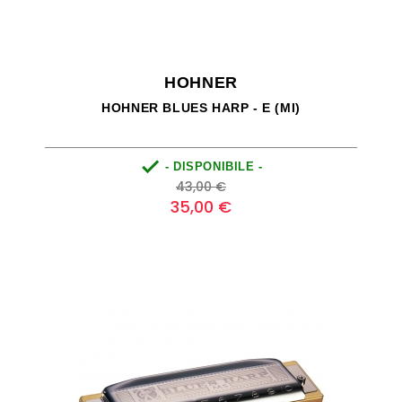
HOHNER
HOHNER BLUES HARP - E (MI)

- DISPONIBILE -
Prezzo
Prezzo
43,00 €
base
35,00 €