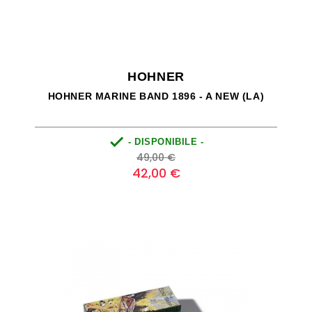
HOHNER
HOHNER MARINE BAND 1896 - A NEW (LA)

- DISPONIBILE -
Prezzo
Prezzo
49,00 €
base
42,00 €