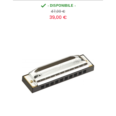

- DISPONIBILE -
Prezzo
Prezzo
47,00 €
base
39,00 €