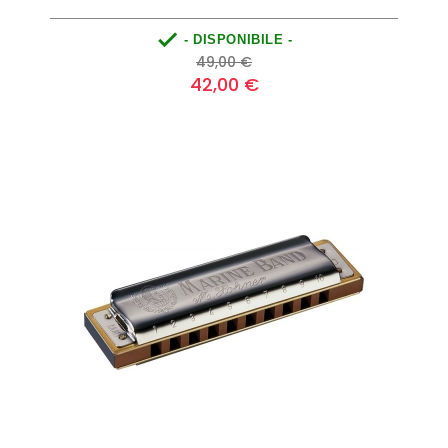

- DISPONIBILE -
Prezzo
Prezzo
49,00 €
base
42,00 €