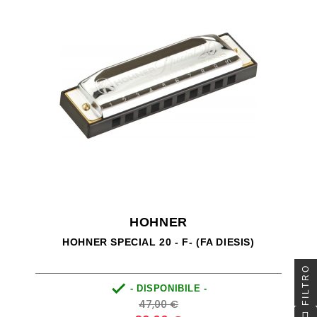
HOHNER
HOHNER SPECIAL 20 - F- (FA DIESIS)
FILTRO

- DISPONIBILE -
Prezzo
Prezzo
47,00 €
base