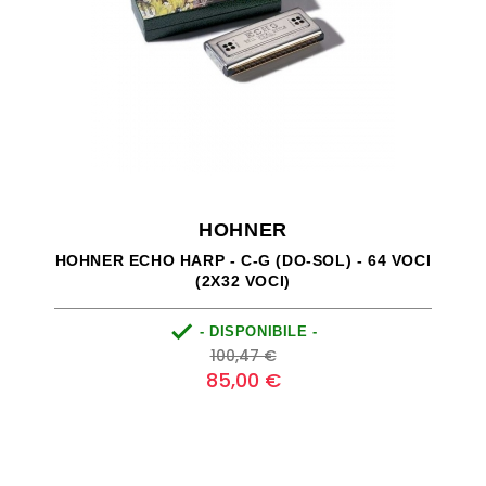
HOHNER
HOHNER ECHO HARP - C-G (DO-SOL) - 64 VOCI
(2X32 VOCI)

- DISPONIBILE -
Prezzo
Prezzo
100,47 €
base
85,00 €