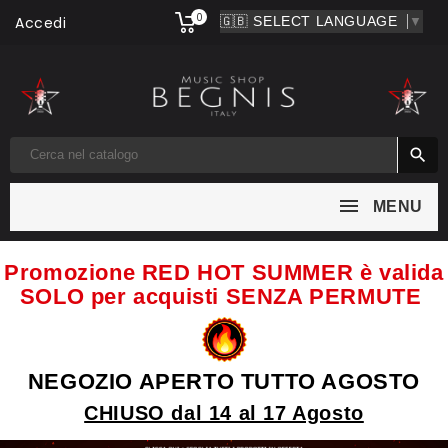
0
Accedi
▼

MENU
Promozione RED HOT SUMMER è valida
SOLO per acquisti SENZA PERMUTE
NEGOZIO APERTO TUTTO AGOSTO
CHIUSO dal 14 al 17 Agosto