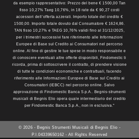
da esempio rappresentativo: Prezzo del bene € 1500,00 Tan
fisso 10,27% Taeg 10,76%, in 18 rate da € 90,27 costi
accessori dell’offerta azzerati. Importo totale del credito €
1500,00. Importo totale dovuto dal Consumatore € 1624,86.
TAN fisso 10,27% e TAEG 10,76% validi fino al 31/12/2025,
per i trimestri successivi fare riferimento alle Informazioni
Europee di Base sul Credito ai Consumatori nel percorso
online. Al fine di gestire le tue spese in modo responsabile e
di conoscere eventuali altre offerte disponibili, Findomestic ti
ricorda, prima di sottoscrivere il contratto, di prendere visione
di tutte le condizioni economiche e contrattuali, facendo
riferimento alle Informazioni Europee di Base sul Credito ai
Consumatori (IEBCC) nel percorso online. Salvo
approvazione di Findomestic Banca S.p.A.. Begnis-strumenti
musicali di Begnis Elio opera quale intermediario del credito
per Findomestic Banca S.p.A., non in esclusiva."
© 2026 - Begnis Strumenti Musicali di Begnis Elio -
P.I.04339650162 - All Rights Reserved