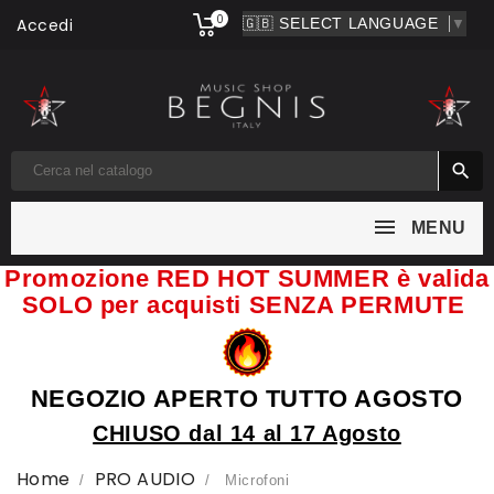
0
Accedi
▼

MENU
Promozione RED HOT SUMMER è valida
SOLO per acquisti SENZA PERMUTE
NEGOZIO APERTO TUTTO AGOSTO
CHIUSO dal 14 al 17 Agosto
Home
PRO AUDIO
Microfoni