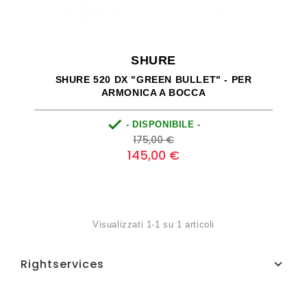
SHURE
SHURE 520 DX "GREEN BULLET" - PER
ARMONICA A BOCCA

- DISPONIBILE -
Prezzo
Prezzo
175,00 €
base
145,00 €
Visualizzati 1-1 su 1 articoli
Rightservices
