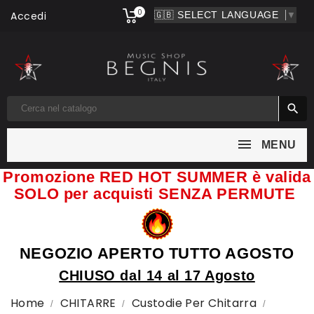
0
Accedi
▼

MENU
Promozione RED HOT SUMMER è valida
SOLO per acquisti SENZA PERMUTE
NEGOZIO APERTO TUTTO AGOSTO
CHIUSO dal 14 al 17 Agosto
Home
CHITARRE
Custodie Per Chitarra