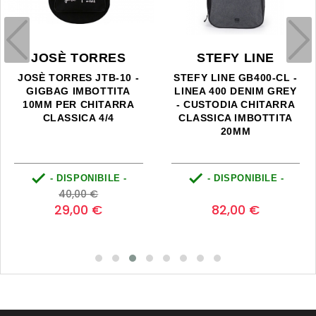
JOSÈ TORRES
STEFY LINE
JOSÈ TORRES JTB-10 -
STEFY LINE GB400-CL -
GIGBAG IMBOTTITA
LINEA 400 DENIM GREY
10MM PER CHITARRA
- CUSTODIA CHITARRA
CLASSICA 4/4
CLASSICA IMBOTTITA
20MM


- DISPONIBILE -
- DISPONIBILE -
Prezzo
Prezzo
Prezzo
0
40,00 €
base
29,00 €
82,00 €