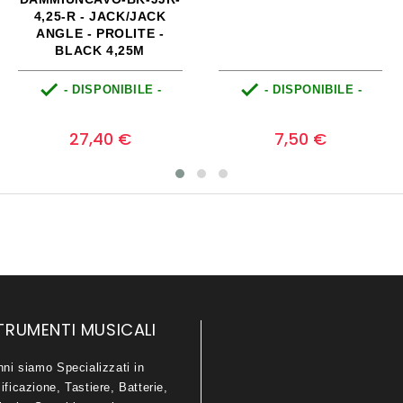
XLRF/JTRS-6
BORG


ONIBILE -
- DISPONIBILE -
- DISPO
Prezzo
Prezzo
0
0
0 €
3,00 €
29,3
TRUMENTI MUSICALI
nni siamo Specializzati in
ificazione, Tastiere, Batterie,