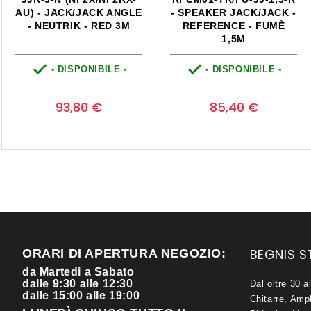
ACK/JACK -
4,25-R - JACK/JACK
E - FUMÈ
ANGLE - PROLITE -
5M
BLACK 4,25M


ONIBILE -
- DISPONIBILE -
- DISP
Prezzo
Prezzo
0
0
0 €
27,40 €
7,5
BEGNIS S
ORARI DI APERTURA NEGOZIO:
da Martedi a Sabato
dalle 9:30 alle 12:30
Dal oltre 30 a
dalle 15:00 alle 19:00
Chitarre, Ampl