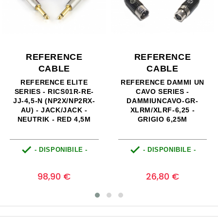
ENCE
REFERENCE
REFER
LE
CABLE
CAB
 DAMMI UN
REFERENCE ELITE
REFERENCE
RIES -
SERIES - RIC.BFG.01-JJ-
SERIES - RI
AVO-GR-
4,5-N/AU - BILLY
JTRS3.5/JJ
F-6,25 -
GIBBONS SIGNATURE
JACK 3,5 
 6,25M
CABLE - NEUTRIK - 4,5M
JACK MON
PROLIT


ONIBILE -
- DISPONIBILE -
- DISPO
Prezzo
Prezzo
0
0
0 €
109,00 €
26,5