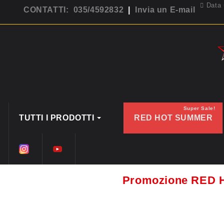
Data 
CONTATTI: 035/4592832
|
Invia un E-mail
Super Sale!
TUTTI I PRODOTTI
RED HOT SUMMER
Promozione RED 