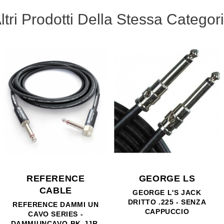
ltri Prodotti Della Stessa Categor
E LS
KARMA
REFER
CAB
'S JACK
KARMA MINIJACK 3,5-F
5 - SENZA
STEREO - JACK 6,3-M
REFERENCE 
CCIO
MONO
CAVO SE
DAMMIUN