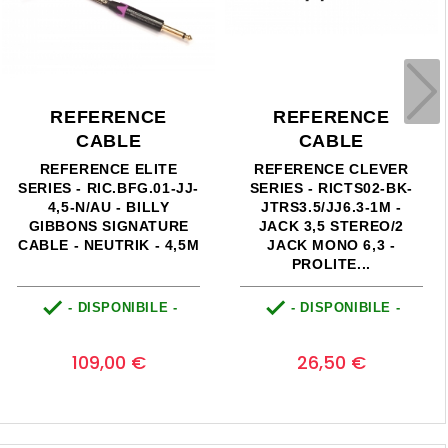
ENCE
REFERENCE
REFER
LE
CABLE
CAB
 CLEVER
REFERENCE CLEVER
REFERENCE 
CTS02-BK-
SERIES - RICTS02-BK-
CAVO SER
6.3-1M -
2RCA/2RCA-R-1M -
DAMMIUN
STEREO/2
2RCA/2RCA - PROLITE -
JTRS/JTR
O 6,3 -
1M
E...


NIBILE -
- DISPONIBILE -
- DISPO
Prezzo
Prezzo
P
0
0
0 €
29,80 €
27,3