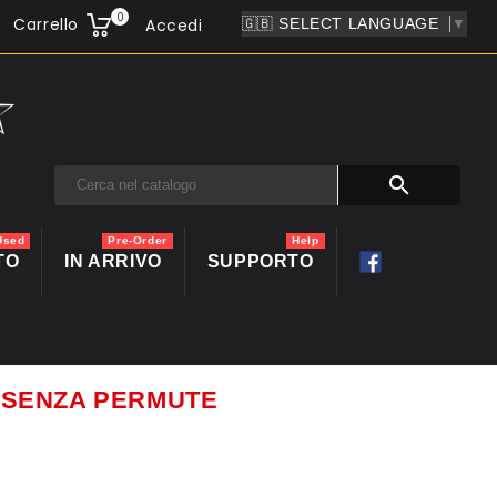
0
Carrello
Accedi
▼

Used
Pre-Order
Help
TO
IN ARRIVO
SUPPORTO
ti SENZA PERMUTE