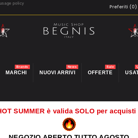
usage policy
Preferiti (
0
)
Brands
News
Sale
MARCHI
NUOVI ARRIVI
OFFERTE
USA
HOT SUMMER è valida SOLO per acquis
NEGOZIO APERTO TUTTO AGOSTO