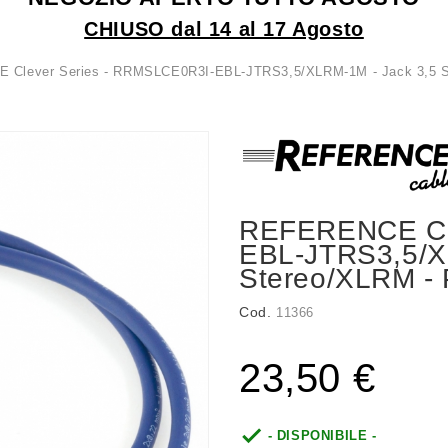
CHIUSO dal 14 al 17 Agosto
Clever Series - RRMSLCE0R3I-EBL-JTRS3,5/XLRM-1M - Jack 3,5 Ste
REFERENCE Cle
EBL-JTRS3,5/X
Stereo/XLRM - P
Cod.
11366
23,50 €

- DISPONIBILE -