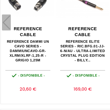
RENCE
REFERENCE
REFER
BLE
CABLE
CAB
E ELITE
REFERENCE ELITE
REFERENCE
.BFG.01-JJ-
SERIES - RICS01R-RE-
CAVO SE
TRA-LIMITED
JJ-4,5-N (NP2X/NP2RX-
DAMMIUNC
UG EDITION
AU) - JACK/JACK -
XLRM/XLR
LY...
NEUTRIK - RED 4,5M
GRIGIO


ONIBILE -
- DISPONIBILE -
- DISP
Prezzo
Prezzo
0
0
00 €
98,90 €
26,8