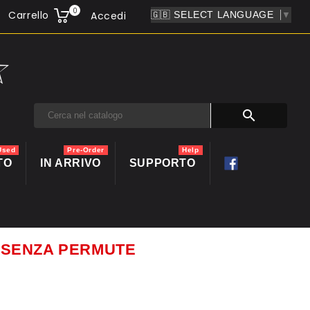
0
Carrello
Accedi
▼

Used
Pre-Order
Help
TO
IN ARRIVO
SUPPORTO
ti SENZA PERMUTE