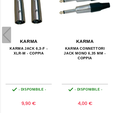
KARMA
KARMA
KARMA XLR-F - RCA-F -
KARMA XLR-M - RCA-F -
COPPIA
COPPIA


- DISPONIBILE -
- DISPONIBILE -
Prezzo
Prezzo
0
0
9,90 €
9,90 €