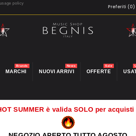
usage policy
Preferiti (
0
)
Brands
News
Sale
MARCHI
NUOVI ARRIVI
OFFERTE
USA
HOT SUMMER è valida SOLO per acquis
NEGOZIO APERTO TUTTO AGOSTO