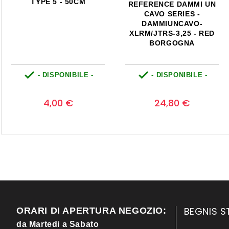
TYPE 1 - 50CM
REFERENCE ELITE
SERIES - RIC01-BL-JJ-6-
N - JACK/JACK -
SWITCHCRAFT - BLUE
6M


- DISPONIBILE -
- DISPONIBILE -
Prezzo
Prezzo
0
0
4,00 €
100,00 €
BEGNIS S
ORARI DI APERTURA NEGOZIO:
da Martedi a Sabato