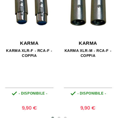
KARMA
KARMA
KARMA CIABATTA 6
KARMA CAVO
POSTI BIPASSO - 16A
ALIMENTAZIONE CON
PRESA A 8 - 1,8MT


- DISPONIBILE -
- DISPONIBILE -
Prezzo
Prezzo
0
0
8,90 €
4,90 €