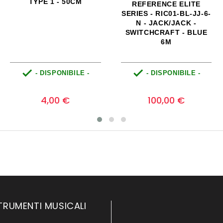
REFERENCE DAMMI UN
REFERENCE
CAVO SERIES -
BASSGUITAR-JJR-3-N -
DAMMIUNCAVO-
CAVO PER BASSO
XLRM/JTRS-6,25 - RED
JACK/JACK ANGLE -
BORGOGNA
NEUTRIK - VERDE 3M


- DISPONIBILE -
- DISPONIBILE -
Prezzo
Prezzo
0
0
29,30 €
55,00 €
TRUMENTI MUSICALI