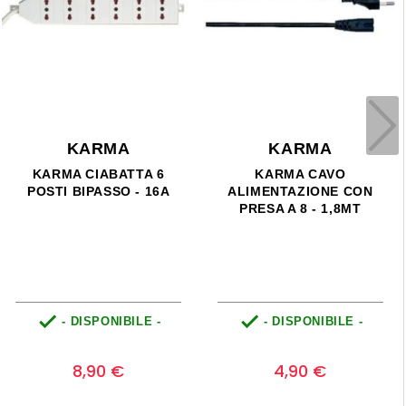
KARMA
KARMA
KARMA CAVO
KARMA CAVO MINIJACK
ALIMENTAZIONE - 1,8MT
3,5MM - 0,6MT
RIAVVOLGIBILE


- DISPONIBILE -
- DISPONIBILE -
Prezzo
Prezzo
0
0
8,00 €
5,90 €