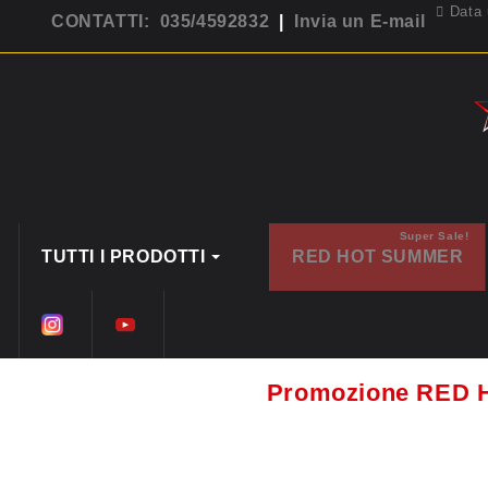
Data 
CONTATTI: 035/4592832
|
Invia un E-mail
Super Sale!
TUTTI I PRODOTTI
RED HOT SUMMER
Promozione RED 