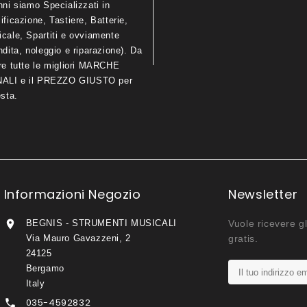
nni siamo Specializzati in
ificazione, Tastiere, Batterie,
icale, Spartiti e ovviamente
ndita, noleggio e riparazione). Da
are tutte le migliori MARCHE
LI e il PREZZO GIUSTO per
esta.
Informazioni Negozio
Newsletter

BEGNIS - STRUMENTI MUSICALI
Vuole ricevere gl
Via Mauro Gavazzeni, 2
gratis.
24125
Bergamo
Italy
035-4592832
