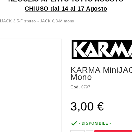
CHIUSO dal 14 al 17 Agosto
JACK 3,5-F stereo - JACK 6,3-M mono
KARMA MiniJACK
Mono
Cod.
0797
3,00 €

- DISPONIBILE -