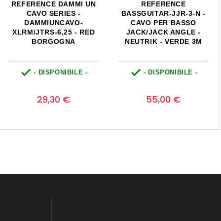
- RICEVITORE AUDIO
REFERENCE DAMMI UN
BLUETOOTH
CAVO SERIES -
DAMMIUNCAVO-BK-JJ-
4,25-R - JACK/JACK -
PROLITE - BLACK 4,25M


- DISPONIBILE -
- DISPONIBILE -
Prezzo
Prezzo
0
0
23,60 €
29,00 €