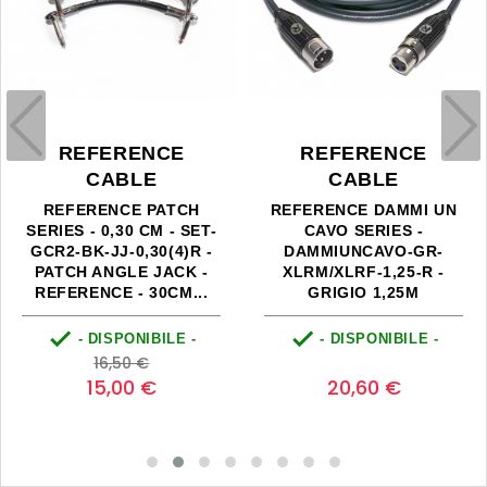
REFERENCE
REFERENCE
CABLE
CABLE
F
REFERENCE PATCH
REFERENCE DAMMI UN
JA
RIES - 0,30 CM - SET-
CAVO SERIES -
CR2-BK-JJ-0,30(4)R -
DAMMIUNCAVO-GR-
ATCH ANGLE JACK -
XLRM/XLRF-1,25-R -
EFERENCE - 30CM...
GRIGIO 1,25M


- DISPONIBILE -
- DISPONIBILE -
Prezzo
Prezzo
Prezzo
0
16,50 €
base
15,00 €
20,60 €