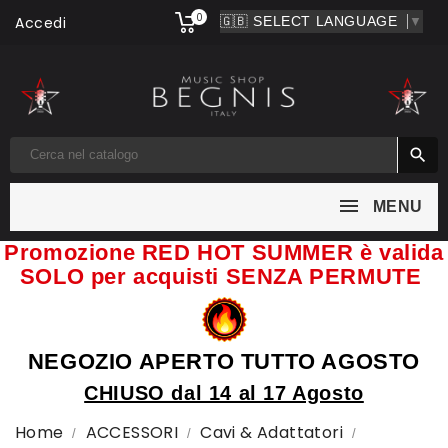
0
Accedi
▼

MENU
Promozione RED HOT SUMMER è valida
SOLO per acquisti SENZA PERMUTE
NEGOZIO APERTO TUTTO AGOSTO
CHIUSO dal 14 al 17 Agosto
Home
ACCESSORI
Cavi & Adattatori