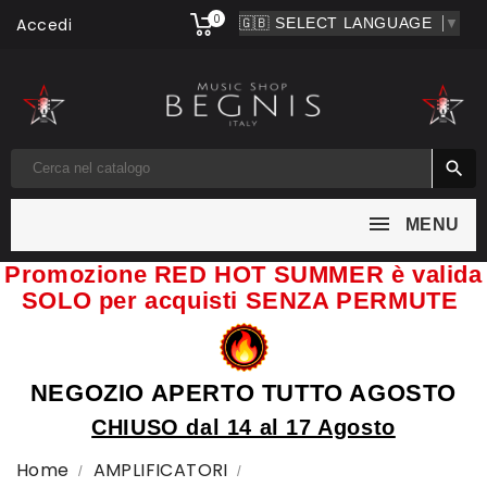
0
Accedi
▼

MENU
Promozione RED HOT SUMMER è valida
SOLO per acquisti SENZA PERMUTE
NEGOZIO APERTO TUTTO AGOSTO
CHIUSO dal 14 al 17 Agosto
Home
AMPLIFICATORI