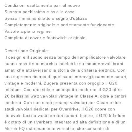
Condizioni esattamente pari al nuovo
Suonata pochissimo e solo in casa
Senza il minimo difetto o segno d'utilizzo
Completamente originale e perfettamente funzionante
Valvole a pieno regime
Completa di cover e footswitch originale
Descrizione Originale:
Il design e il suono senza tempo dell'amplificatore valvolare
hanno reso il suo marchio indelebile su innumerevoli brani
amati che attraversano la storia della chitarra elettrica. Con
una suprema ricerca di quei suoni meravigliosamente saturi,
vintage e moderni, Bugera presenta con orgoglio il G20
InfinIum. Con uno stile e un aspetto moderno, il G20 offre
20 bellissimi watt valvolari vintage in Classe A, oltre a timbri
moderni. Con due stadi preamp valvolari per Clean e due
stadi valvolari dedicati per Overdrive, il G20 copre con
notevole facilità vasti territori sonori. Inoltre, il G20 InfinIum
è dotato di un riverbero integrato ad alta definizione e di un
Morph EQ estremamente versatile, che consente di