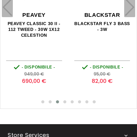
PEAVEY
BLACKSTAR
PEAVEY CLASSIC 30 II -
BLACKSTAR FLY 3 BASS
112 TWEED - 30W 1X12
- 3W
CELESTION


- DISPONIBILE -
- DISPONIBILE -
Prezzo
Prezzo
Prezzo
Prezzo
949,00 €
95,00 €
base
base
690,00 €
82,00 €
Store Services
