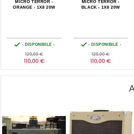
MICRO TERROR -
MICRO TERROR -
ORANGE - 1X8 20W
BLACK - 1X8 20W


- DISPONIBILE -
- DISPONIBILE -
Prezzo
Prezzo
Prezzo
Prezzo
129,00 €
129,00 €
base
base
110,00 €
110,00 €
A