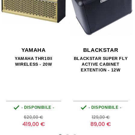
VICTORY
SUHR
VICTORY 112-LB THE
SUHR BELLA COMBO
DUCHESS LUNCHBOX
22/44W - 1X12
CAB - 1X12 80W
CELESTION - BLACK
CABINET - SPEAKER
CELESTION SEVENTY 80


- DISPONIBILE -
- DISPONIBILE -
Prezzo
Prezzo
0
0
399,00 €
2.940,00 €