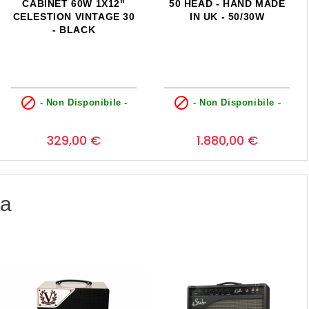
CABINET 60W 1X12"
50 HEAD - HAND MADE
CELESTION VINTAGE 30
IN UK - 50/30W
- BLACK


- Non Disponibile -
- Non Disponibile -
Prezzo
Prezzo
0
0
329,00 €
1.880,00 €
ia