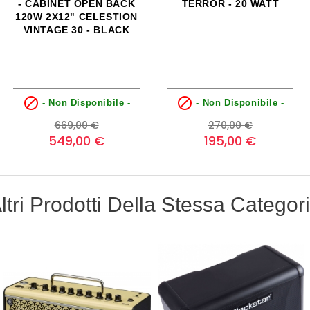
- CABINET OPEN BACK
TERROR - 20 WATT
120W 2X12" CELESTION
VINTAGE 30 - BLACK


- Non Disponibile -
- Non Disponibile -
Prezzo
Prezzo
Prezzo
Prezzo
669,00 €
270,00 €
base
base
549,00 €
195,00 €
ltri Prodotti Della Stessa Categor