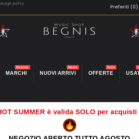
usage policy
Preferiti (
0
)
Brands
News
Sale
MARCHI
NUOVI ARRIVI
OFFERTE
USA
HOT SUMMER è valida SOLO per acquis
NEGOZIO APERTO TUTTO AGOSTO