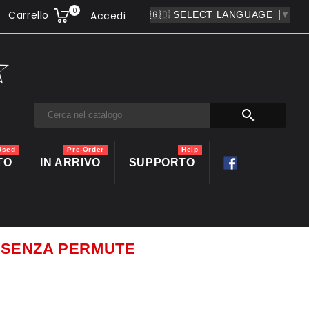
0
Carrello
Accedi
▼

Used
Pre-Order
Help
TO
IN ARRIVO
SUPPORTO
ti SENZA PERMUTE