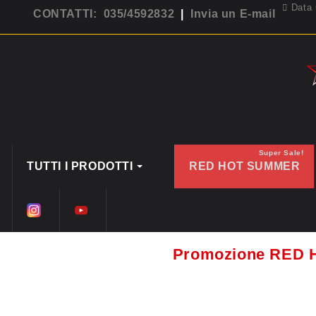
Data 
CONTATTI: 035/4592832
|
Invia un E-mail
Super Sale!
TUTTI I PRODOTTI
RED HOT SUMMER
Promozione RED 