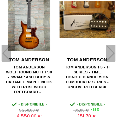
TOM ANDERSON
TOM ANDERSON
TOM ANDERSON
TOM ANDERSON H3 - H
WOLFHOUND MUTT P90
SERIES - TIME
- SWAMP ASH BODY &
HONORED ANDERSON
CARAMEL MAPLE NECK
HUMBUCKER SERIES -
WITH ROSEWOOD
UNCOVERED BLACK
FRETBOARD -...


- DISPONIBILE -
- DISPONIBILE -
Prezzo
Prezzo
Prezzo
Prezzo
-18%
5.250,00 €
185,00 €
base
base
4.550,00 €
151,70 €