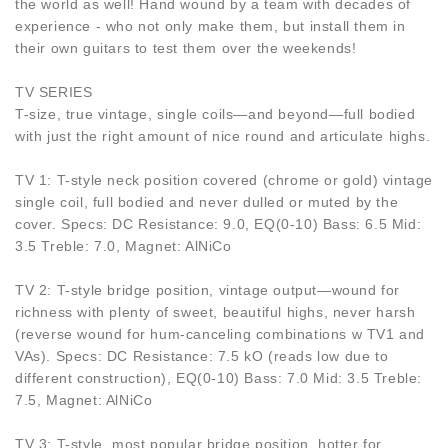
the world as well! Hand wound by a team with decades of
experience - who not only make them, but install them in
their own guitars to test them over the weekends!
TV SERIES
T-size, true vintage, single coils—and beyond—full bodied
with just the right amount of nice round and articulate highs.
TV 1: T-style neck position covered (chrome or gold) vintage
single coil, full bodied and never dulled or muted by the
cover. Specs: DC Resistance: 9.0, EQ(0-10) Bass: 6.5 Mid:
3.5 Treble: 7.0, Magnet: AlNiCo
TV 2: T-style bridge position, vintage output—wound for
richness with plenty of sweet, beautiful highs, never harsh
(reverse wound for hum-canceling combinations w TV1 and
VAs). Specs: DC Resistance: 7.5 kO (reads low due to
different construction), EQ(0-10) Bass: 7.0 Mid: 3.5 Treble:
7.5, Magnet: AlNiCo
TV 3: T-style, most popular bridge position, hotter for