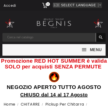
0
Accedi
▼

MENU
Promozione RED HOT SUMMER è valida
SOLO per acquisti SENZA PERMUTE
NEGOZIO APERTO TUTTO AGOSTO
CHIUSO dal 14 al 17 Agosto
Home
CHITARRE
Pickup Per Chitarra