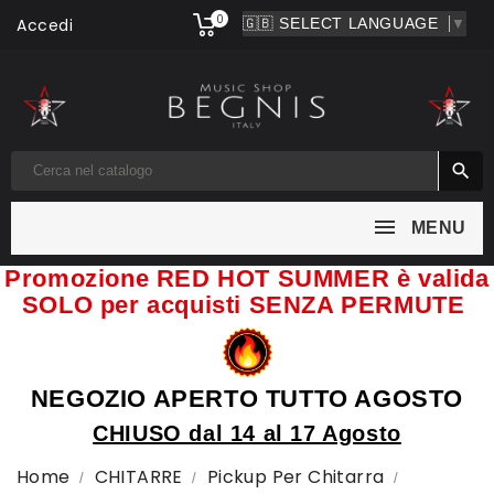
0
Accedi
▼

MENU
Promozione RED HOT SUMMER è valida
SOLO per acquisti SENZA PERMUTE
NEGOZIO APERTO TUTTO AGOSTO
CHIUSO dal 14 al 17 Agosto
Home
CHITARRE
Pickup Per Chitarra