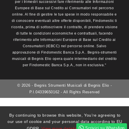
per i trimestri successivi fare riferimento alle Informazioni
Europee di Base sul Credito ai Consumatori nel percorso
online. Al fine di gestire le tue spese in modo responsabile e
di conoscere eventuali altre offerte disponibili, Findomestic ti
ricorda, prima di sottoscrivere il contratto, di prendere visione
di tutte le condizioni economiche e contrattuali, facendo
riferimento alle Informazioni Europee di Base sul Credito ai
Consumatori (IEBCC) nel percorso online. Salvo
approvazione di Findomestic Banca S.p.A.. Begnis-strumenti
musicali di Begnis Elio opera quale intermediario del credito
per Findomestic Banca S.p.A., non in esclusiva."
© 2026 - Begnis Strumenti Musicali di Begnis Elio -
P.I.04339650162 - All Rights Reserved
By continuing to browse this website, You’re agreeing to
our use of cookie and your personal data according to EU
Scrivici su WhatsApp
GDPR.
View more details
I ACCEPT