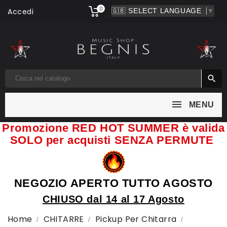
0
Accedi
▼

MENU
Promozione RED HOT SUMMER è valida
SOLO per acquisti SENZA PERMUTE
NEGOZIO APERTO TUTTO AGOSTO
CHIUSO dal 14 al 17 Agosto
Home
CHITARRE
Pickup Per Chitarra