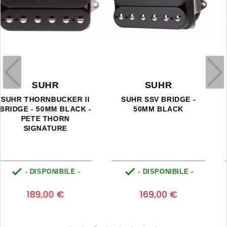
SUHR
SUHR
SUHR DISCOVERY
SUHR LEATHER STRAP -
ANALOG DELAY
BROWN


- DISPONIBILE -
- DISPONIBILE -
Prezzo
Prezzo
Prezzo
0
799,00 €
base
690,00 €
95,00 €