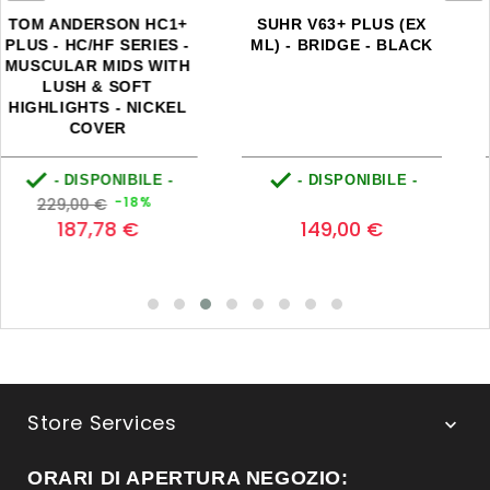
SEYMOUR DUNCAN SH-
SUHR SSV NECK -
1N - '59 HUMBUCKER
BLACK
NECK - NICKEL COVER


- DISPONIBILE -
- DISPONIBILE -
Prezzo
Prezzo
Prezzo
0
-20%
145,00 €
base
116,00 €
169,00 €
Store Services

ORARI DI APERTURA NEGOZIO: