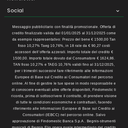
Social

Messaggio pubblicitario con finalità promozionale. Offerta di
credito finalizzato valida dal 01/01/2025 al 31/12/2025 come
da esempio rappresentativo: Prezzo del bene € 1500,00 Tan
fisso 10,27% Taeg 10,76%, in 18 rate da € 90,27 costi
accessori dell’offerta azzerati. Importo totale del credito €
1500,00. Importo totale dovuto dal Consumatore € 1624,86.
TAN fisso 10,27% e TAEG 10,76% validi fino al 31/12/2025,
per i trimestri successivi fare riferimento alle Informazioni
Europee di Base sul Credito ai Consumatori nel percorso
online. Al fine di gestire le tue spese in modo responsabile e
di conoscere eventuali altre offerte disponibili, Findomestic ti
ricorda, prima di sottoscrivere il contratto, di prendere visione
di tutte le condizioni economiche e contrattuali, facendo
riferimento alle Informazioni Europee di Base sul Credito ai
Consumatori (IEBCC) nel percorso online. Salvo
approvazione di Findomestic Banca S.p.A.. Begnis-strumenti
musicali di Begnis Elio opera quale intermediario del credito