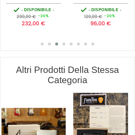


- DISPONIBILE -
- DISPONIBILE -
Prezzo
Prezzo
Prezzo
Prezzo
-20%
-20%
290,00 €
120,00 €
base
base
232,00 €
96,00 €
Altri Prodotti Della Stessa
Categoria