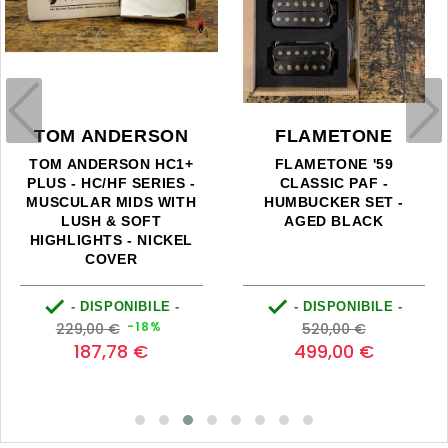
TOM ANDERSON
FLAMETONE
TOM ANDERSON HC1+
FLAMETONE '59
PLUS - HC/HF SERIES -
CLASSIC PAF -
MUSCULAR MIDS WITH
HUMBUCKER SET -
LUSH & SOFT
AGED BLACK
HIGHLIGHTS - NICKEL
COVER


- DISPONIBILE -
- DISPONIBILE -
Prezzo
Prezzo
Prezzo
Prezzo
-18%
229,00 €
520,00 €
base
base
187,78 €
499,00 €