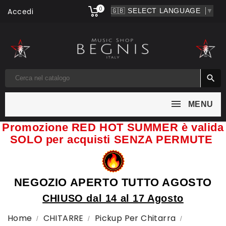
0
Accedi
▼

MENU
Promozione RED HOT SUMMER è valida
SOLO per acquisti SENZA PERMUTE
NEGOZIO APERTO TUTTO AGOSTO
CHIUSO dal 14 al 17 Agosto
Home
CHITARRE
Pickup Per Chitarra