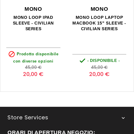
MONO
MONO
MONO LOOP IPAD
MONO LOOP LAPTOP
SLEEVE - CIVILIAN
MACBOOK 15" SLEEVE -
SERIES
CIVILIAN SERIES

Prodotto disponibile

- DISPONIBILE -
con diverse opzioni
Prezzo
Prezzo
Prezzo
Prezzo
45,00 €
45,00 €
base
base
20,00 €
20,00 €
Store Services

ORARI DI APERTURA NEGOZIO: