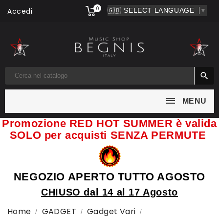
0
Accedi
▼

MENU
Promozione RED HOT SUMMER è valida
SOLO per acquisti SENZA PERMUTE
NEGOZIO APERTO TUTTO AGOSTO
CHIUSO dal 14 al 17 Agosto
Home
GADGET
Gadget Vari