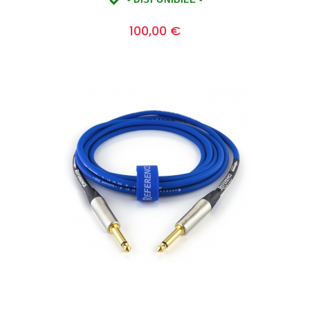

- DISPONIBILE -
Prezzo
0
100,00 €