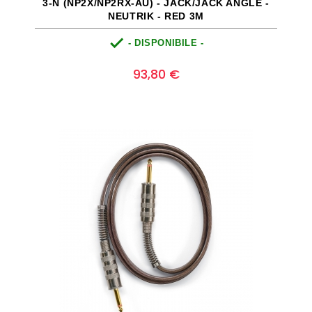
3-N (NP2X/NP2RX-AU) - JACK/JACK ANGLE -
NEUTRIK - RED 3M

- DISPONIBILE -
Prezzo
0
93,80 €