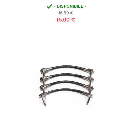

- DISPONIBILE -
Prezzo
Prezzo
16,50 €
base
15,00 €