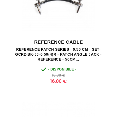
REFERENCE CABLE
REFERENCE PATCH SERIES - 0,50 CM - SET-
GCR2-BK-JJ-0,50(4)R - PATCH ANGLE JACK -
REFERENCE - 50CM...

- DISPONIBILE -
Prezzo
Prezzo
18,00 €
base
16,00 €