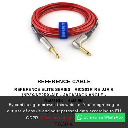
REFERENCE CABLE
REFERENCE ELITE SERIES - RICS01R-RE-JJR-6
(NP2X/NP2RX-AU) - JACK/JACK ANGLE -
NEUTRIK - RED 6M
By continuing to browse this website, You’re agreeing to

our use of cookie and your personal data according to EU
- DISPONIBILE -
Prezzo
0
Scrivici su WhatsApp
GDPR.
View more details
I ACCEPT
110,30 €