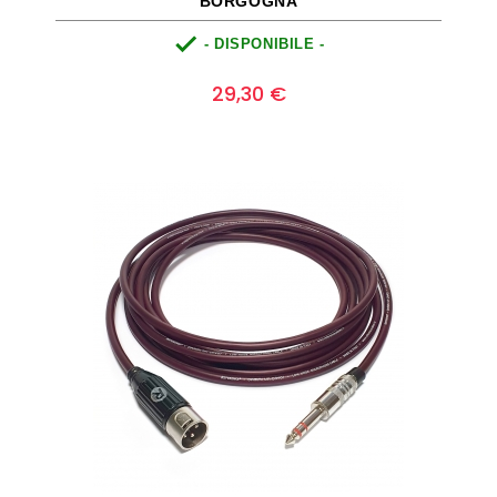
BORGOGNA

- DISPONIBILE -
Prezzo
0
29,30 €