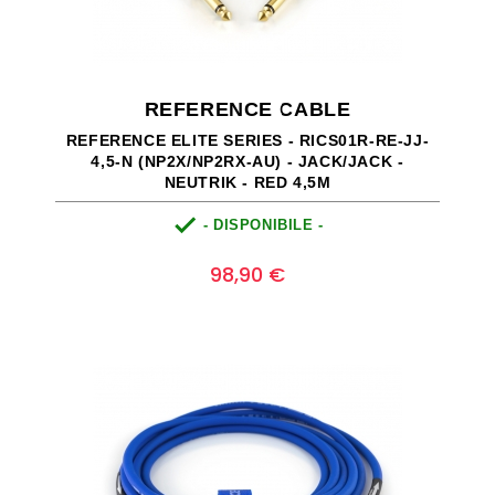
REFERENCE CABLE
REFERENCE ELITE SERIES - RICS01R-RE-JJ-
4,5-N (NP2X/NP2RX-AU) - JACK/JACK -
NEUTRIK - RED 4,5M

- DISPONIBILE -
Prezzo
0
98,90 €