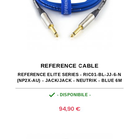
REFERENCE CABLE
REFERENCE ELITE SERIES - RIC01-BL-JJ-6-N
(NP2X-AU) - JACK/JACK - NEUTRIK - BLUE 6M

- DISPONIBILE -
Prezzo
0
94,90 €