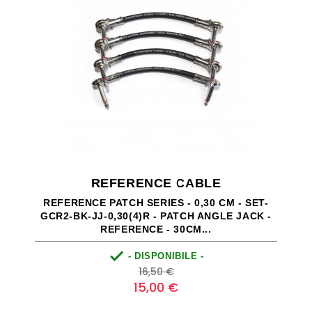
REFERENCE CABLE
REFERENCE PATCH SERIES - 0,30 CM - SET-
GCR2-BK-JJ-0,30(4)R - PATCH ANGLE JACK -
REFERENCE - 30CM...

- DISPONIBILE -
Prezzo
Prezzo
16,50 €
base
15,00 €