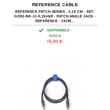
REFERENCE CABLE
REFERENCE PATCH SERIES - 0,15 CM - SET-
GCR2-BK-JJ-0,15(4)R - PATCH ANGLE JACK -
REFERENCE - 15CM...

- DISPONIBILE -
Prezzo
Prezzo
16,50 €
base
15,00 €