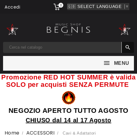
0
Accedi
▼

MENU
Promozione RED HOT SUMMER è valida
SOLO per acquisti SENZA PERMUTE
NEGOZIO APERTO TUTTO AGOSTO
CHIUSO dal 14 al 17 Agosto
Home
ACCESSORI
Cavi & Adattatori