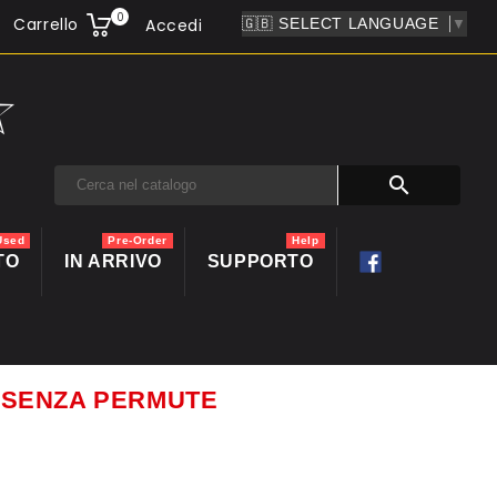
0
Carrello
Accedi
▼

Used
Pre-Order
Help
TO
IN ARRIVO
SUPPORTO
ti SENZA PERMUTE