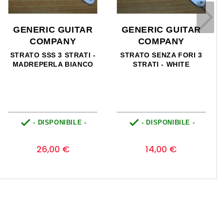
GENERIC GUITAR
GENERIC GUITAR
COMPANY
COMPANY
STRATO SENZA FORI 3
SG CUSTOM - NERO
STRATI - WHITE


- DISPONIBILE -
- DISPONIBILE -
Prezzo
Prezzo
0
0
14,00 €
22,00 €