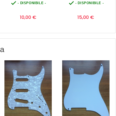


- DISPONIBILE -
- DISPONIBILE -
Prezzo
Prezzo
0
0
15,00 €
14,00 €
ia