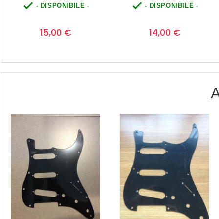


- DISPONIBILE -
- DISPONIBILE -
Prezzo
Prezzo
0
0
14,00 €
15,00 €
A