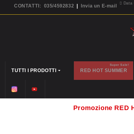
Data 
CONTATTI: 035/4592832
|
Invia un E-mail
Super Sale!
TUTTI I PRODOTTI
RED HOT SUMMER
Promozione RED 