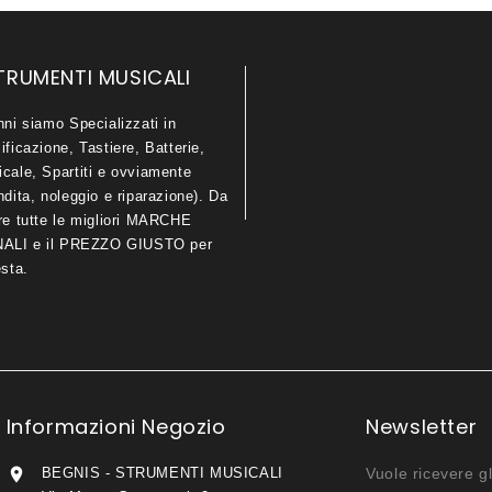
TRUMENTI MUSICALI
nni siamo Specializzati in
ificazione, Tastiere, Batterie,
icale, Spartiti e ovviamente
ndita, noleggio e riparazione). Da
are tutte le migliori MARCHE
LI e il PREZZO GIUSTO per
esta.
Informazioni Negozio
Newsletter

BEGNIS - STRUMENTI MUSICALI
Vuole ricevere gl