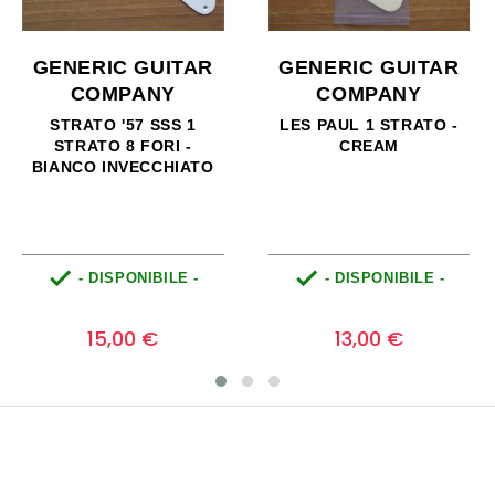
GENERIC GUITAR
GENERIC GUITAR
COMPANY
COMPANY
LES PAUL 1 STRATO -
STRATO SSS 3 STRATI -
CREAM
MADREPERLA BIANCO


- DISPONIBILE -
- DISPONIBILE -
Prezzo
Prezzo
0
0
13,00 €
26,00 €