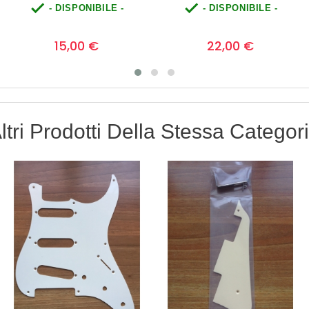


- DISPONIBILE -
- DISPONIBILE -
Prezzo
Prezzo
0
0
22,00 €
10,00 €
ltri Prodotti Della Stessa Categor