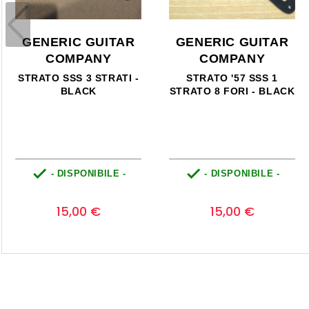
GENERIC GUITAR
GENERIC GUITAR
COMPANY
COMPANY
STRATO '57 SSS 1
STRATO '57 SSS 1
STRATO 8 FORI - BLACK
STRATO 8 FORI -
BIANCO INVECCHIATO


- DISPONIBILE -
- DISPONIBILE -
Prezzo
Prezzo
0
0
15,00 €
15,00 €