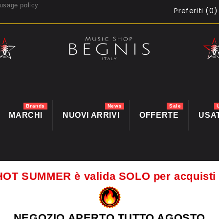
usage policy
Preferiti (
0
)
Brands
News
Sale
MARCHI
NUOVI ARRIVI
OFFERTE
USA
HOT SUMMER è valida SOLO per acquis
NEGOZIO APERTO TUTTO AGOSTO