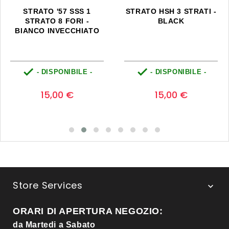
STRATO '57 SSS 1
STRATO HSH 3 STRATI -
STRATO 8 FORI -
BLACK
BIANCO INVECCHIATO


- DISPONIBILE -
- DISPONIBILE -
Prezzo
Prezzo
0
0
15,00 €
15,00 €
Store Services

ORARI DI APERTURA NEGOZIO:
da Martedi a Sabato