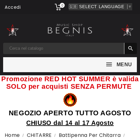
0
Accedi
▼

MENU
Promozione RED HOT SUMMER è valida
SOLO per acquisti SENZA PERMUTE
NEGOZIO APERTO TUTTO AGOSTO
CHIUSO dal 14 al 17 Agosto
Home
CHITARRE
Battipenna Per Chitarra