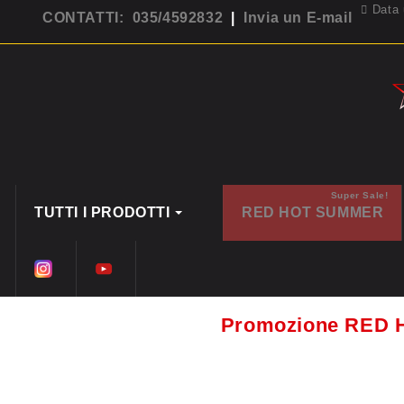
Data 
CONTATTI: 035/4592832
|
Invia un E-mail
Super Sale!
TUTTI I PRODOTTI
RED HOT SUMMER
Promozione RED 