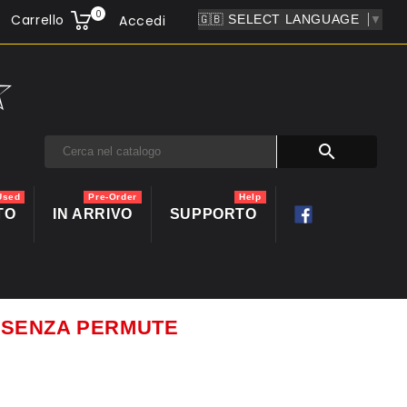
0
Carrello
Accedi
▼

Used
Pre-Order
Help
TO
IN ARRIVO
SUPPORTO
ti SENZA PERMUTE