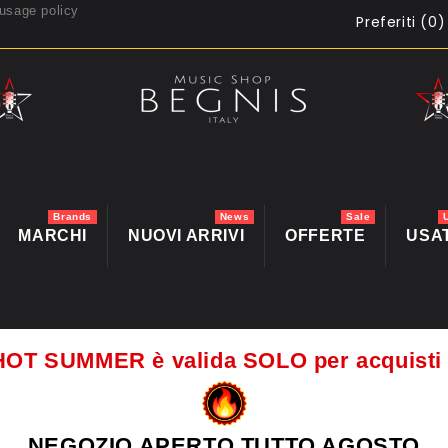
usage policy
Preferiti (
0
)
Brands
News
Sale
MARCHI
NUOVI ARRIVI
OFFERTE
USA
HOT SUMMER è valida SOLO per acquis
NEGOZIO APERTO TUTTO AGOSTO