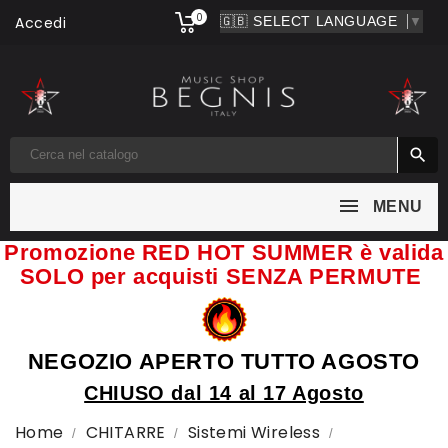
0
Accedi
▼

MENU
Promozione RED HOT SUMMER è valida
SOLO per acquisti SENZA PERMUTE
NEGOZIO APERTO TUTTO AGOSTO
CHIUSO dal 14 al 17 Agosto
Home
CHITARRE
Sistemi Wireless