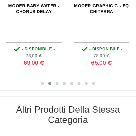
MOOER BABY WATER -
MOOER GRAPHIC G - EQ
CHORUS DELAY
CHITARRA


- DISPONIBILE -
- DISPONIBILE -
Prezzo
Prezzo
Prezzo
Prezzo
78,00 €
78,00 €
base
base
69,00 €
65,00 €
Altri Prodotti Della Stessa
Categoria