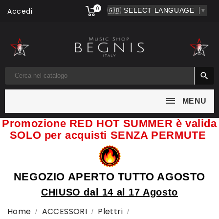
0
Accedi
▼

MENU
Promozione RED HOT SUMMER è valida
SOLO per acquisti SENZA PERMUTE
NEGOZIO APERTO TUTTO AGOSTO
CHIUSO dal 14 al 17 Agosto
Home
ACCESSORI
Plettri