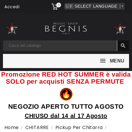
0
Accedi
▼

MENU
Promozione RED HOT SUMMER è valida
SOLO per acquisti SENZA PERMUTE
NEGOZIO APERTO TUTTO AGOSTO
CHIUSO dal 14 al 17 Agosto
Home
CHITARRE
Pickup Per Chitarra