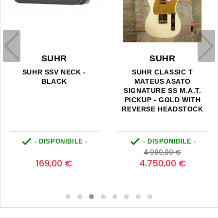
SUHR
SUHR
SUHR SSV NECK -
SUHR CLASSIC T
BLACK
MATEUS ASATO
SIGNATURE SS M.A.T.
PICKUP - GOLD WITH
REVERSE HEADSTOCK


- DISPONIBILE -
- DISPONIBILE -
Prezzo
Prezzo
Prezzo
0
4.999,00 €
base
169,00 €
4.750,00 €