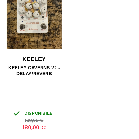
KEELEY
KEELEY CAVERNS V2 -
DELAY/REVERB

- DISPONIBILE -
Prezzo
Prezzo
190,00 €
base
180,00 €