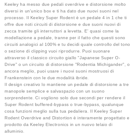
Keeley ha messo due pedali overdrive e distorsione molto
diversi in un'unico box e ti ha dato due nuovi suoni nel
processo. Il Keeley Super Rodent è un pedale 4 in 1 che ti
offre due noti circuiti di distorsione e due suoni nuovi di
zecca tramite gli interruttori a levetta. E' quasi come la
modellazione a pedale, tranne per il fatto che questi sono
circuiti analogici al 100% e tu decidi quale controllo del tono
o sezione di clipping vuoi riprodurre. Puoi suonare
attraverso il classico circuito giallo "Japanese Super O-
Drive" o un circuito di distorsione "Rodentia Michigander", o
ancora meglio, puoi usare i nuovi suoni mostruosi di
Frankenstein con le due modalità ibride.
Il design creativo lo mantiene un pedale di distorsione a tre
manopole semplice e salvaspazio con un suono
sorprendente. Ci vogliono solo due secondi per rendere il
Super Rodent buffered-bypass o true-bypass, qualunque
cosa funzioni meglio sulla tua pedaliera. Il Keeley Super
Rodent Overdrive and Distortion è interamente progettato e
prodotto da Keeley Electronics in un nuovo telaio di
alluminio.