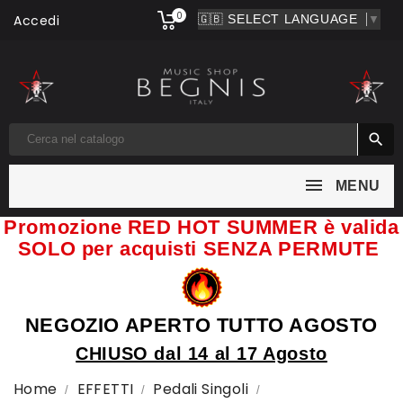
0
Accedi
▼

MENU
Promozione RED HOT SUMMER è valida
SOLO per acquisti SENZA PERMUTE
NEGOZIO APERTO TUTTO AGOSTO
CHIUSO dal 14 al 17 Agosto
Home
EFFETTI
Pedali Singoli