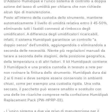
D'Addario Humidipak è l'unico sistema di controllo a doppia
azione del tasso di umidità per chitarra che non richiede
alcun tipo di manutenzione.
Posto all'interno della custodia dello strumento, mantiene
automaticamente il livello di umidità relativa entro il 45-50%,
eliminando tutti i fastidi connessi al rimbocco degli
umidificatori. A differenza degli umidificatori ricaricabili,
infatti, il sistema Humidipak garantisce un controllo "a
doppio senso" dell'umidità, aggiungendola o eliminandola a
seconda delle necessità. Niente più regolazioni manuali da
tarare a seconda delle stagioni, della posizione geografica,
della temperatura o di altri fattori. Il kit Humidipack contiene
3 Humidipack e una pratica custodia in tessuto a rete per
non rovinare la finitura dello strumento. Humidipak dura dai
2 ai 6 mesi e deve sempre essere conservato in ambienti
chiusi, come per esempio una custodia rigida. Una volta
seccato, il pacchetto può essere smaltito e sostituito con
una delle tre ricariche comprese nella confezione Humidipak
Replacement Pack (PW-HPRP-03).
- L'unico sistema a due vie privo di manutenzione per il