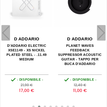
D ADDARIO
D ADDARIO
D'ADDARIO ELECTRIC
PLANET WAVES
XSE1149 - XS NICKEL
FEEDBACK
PLATED STEEL - .11.49
SUPPRESSOR ACOUSTIC
MEDIUM
GUITAR - TAPPO PER
BUCA D'ADDARIO


- DISPONIBILE -
- DISPONIBILE -
Prezzo
Prezzo
Prezzo
Prezzo
21,90 €
12,40 €
base
base
17,00 €
11,00 €