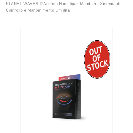
PLANET WAVES D'Addario Humidipak Maintain - Sistema di
Controllo e Mantenimento Umidità