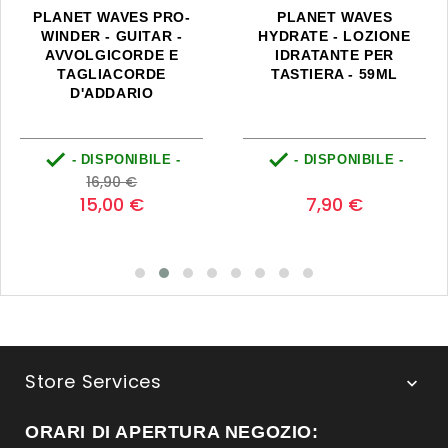
PLANET WAVES PRO-
PLANET WAVES
WINDER - GUITAR -
HYDRATE - LOZIONE
AVVOLGICORDE E
IDRATANTE PER
TAGLIACORDE
TASTIERA - 59ML
D'ADDARIO


- DISPONIBILE -
- DISPONIBILE -
Prezzo
Prezzo
Prezzo
0
16,90 €
base
15,00 €
7,90 €
Store Services

ORARI DI APERTURA NEGOZIO: