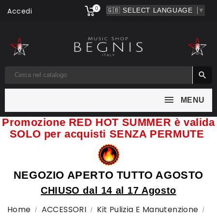
0
Accedi
▼

MENU
Promozione RED HOT SUMMER è valida
SOLO per acquisti SENZA PERMUTE
NEGOZIO APERTO TUTTO AGOSTO
CHIUSO dal 14 al 17 Agosto
Home
ACCESSORI
Kit Pulizia E Manutenzione