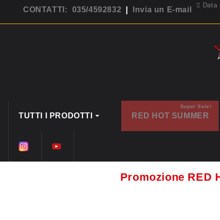
Data 
CONTATTI: 035/4592832
|
Invia un E-mail
Super Sale!
TUTTI I PRODOTTI
RED HOT SUMMER
Promozione RED 