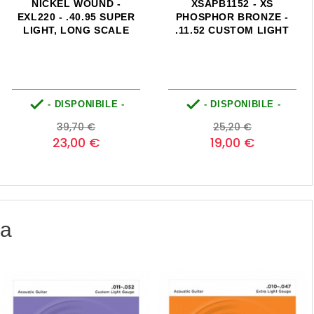
NICKEL WOUND -
XSAPB1152 - XS
EXL220 - .40.95 SUPER
PHOSPHOR BRONZE -
LIGHT, LONG SCALE
.11.52 CUSTOM LIGHT


- DISPONIBILE -
- DISPONIBILE -
Prezzo
Prezzo
Prezzo
Prezzo
39,70 €
25,20 €
base
base
23,00 €
19,00 €
ia