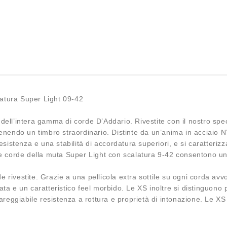
alatura Super Light 09-42
li dell’intera gamma di corde D’Addario. Rivestite con il nostro s
enendo un timbro straordinario. Distinte da un’anima in acciaio N
esistenza e una stabilità di accordatura superiori, e si caratteri
Le corde della muta Super Light con scalatura 9-42 consentono u
ivestite. Grazie a una pellicola extra sottile su ogni corda avvolt
 e un caratteristico feel morbido. Le XS inoltre si distinguono pe
areggiabile resistenza a rottura e proprietà di intonazione. Le XS 