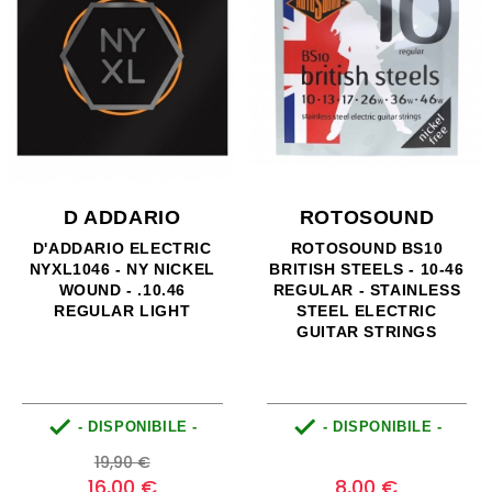
D ADDARIO
ROTOSOUND
D'ADDARIO ELECTRIC
ROTOSOUND BS10
NYXL1046 - NY NICKEL
BRITISH STEELS - 10-46
WOUND - .10.46
REGULAR - STAINLESS
REGULAR LIGHT
STEEL ELECTRIC
GUITAR STRINGS


- DISPONIBILE -
- DISPONIBILE -
Prezzo
Prezzo
Prezzo
0
19,90 €
base
16,00 €
8,00 €