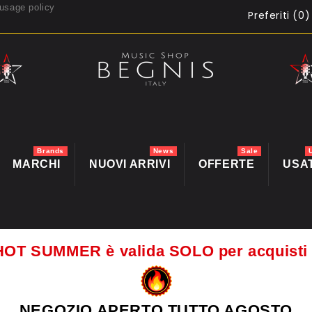
usage policy
Preferiti (
0
)
Brands
News
Sale
MARCHI
NUOVI ARRIVI
OFFERTE
USA
HOT SUMMER è valida SOLO per acquis
NEGOZIO APERTO TUTTO AGOSTO