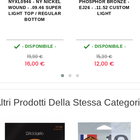
NYXL0946 - NY NICKEL
PHOSPHOR BRONZE -
WOUND - .09.46 SUPER
EJ26 - .11.52 CUSTOM
LIGHT TOP / REGULAR
LIGHT
BOTTOM


- DISPONIBILE -
- DISPONIBILE -
Prezzo
Prezzo
Prezzo
Prezzo
19,90 €
15,30 €
base
base
16,00 €
12,00 €
ltri Prodotti Della Stessa Categor