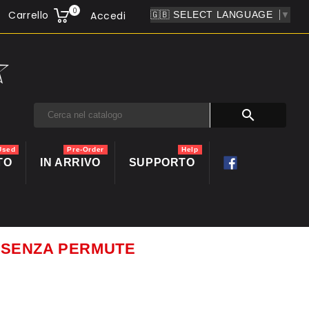
0
Carrello
Accedi
▼

Used
Pre-Order
Help
TO
IN ARRIVO
SUPPORTO
ti SENZA PERMUTE