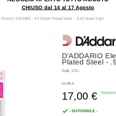
CHIUSO dal 14 al 17 Agosto
lectric XSE0942 - XS Nickel Plated Steel - .9.42 Super Light
D'ADDARIO Elec
Plated Steel - .
Cod.
9351
21,90 €
17,00 €
Risparmia

- DISPONIBILE -