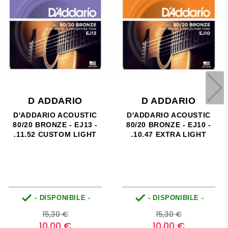
D ADDARIO
D ADDARIO
D'ADDARIO ACOUSTIC
D'ADDARIO ACOUSTIC
80/20 BRONZE - EJ13 -
80/20 BRONZE - EJ10 -
.11.52 CUSTOM LIGHT
.10.47 EXTRA LIGHT


- DISPONIBILE -
- DISPONIBILE -
Prezzo
Prezzo
Prezzo
Prezzo
15,30 €
15,30 €
base
base
10,00 €
10,00 €