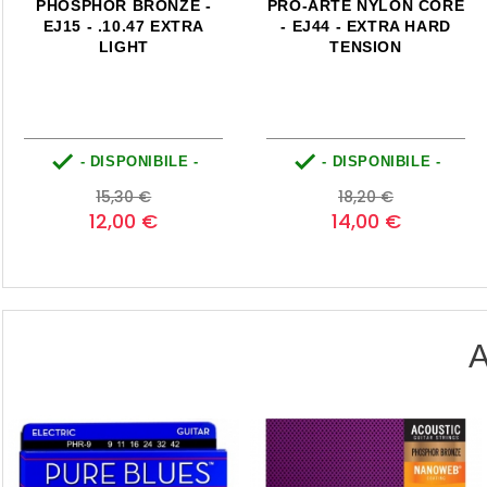
PHOSPHOR BRONZE -
PRO-ARTÉ NYLON CORE
EJ15 - .10.47 EXTRA
- EJ44 - EXTRA HARD
LIGHT
TENSION


- DISPONIBILE -
- DISPONIBILE -
Prezzo
Prezzo
Prezzo
Prezzo
15,30 €
18,20 €
base
base
12,00 €
14,00 €
A