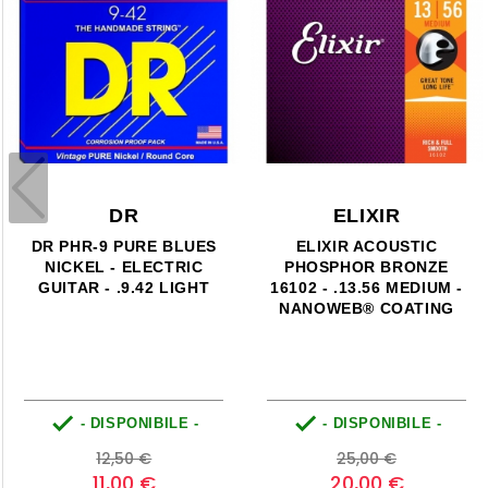
DR
ELIXIR
DR PHR-9 PURE BLUES
ELIXIR ACOUSTIC
NICKEL - ELECTRIC
PHOSPHOR BRONZE
GUITAR - .9.42 LIGHT
16102 - .13.56 MEDIUM -
NANOWEB® COATING


- DISPONIBILE -
- DISPONIBILE -
Prezzo
Prezzo
Prezzo
Prezzo
12,50 €
25,00 €
base
base
11,00 €
20,00 €