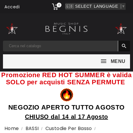
0
Accedi
▼

MENU
Promozione RED HOT SUMMER è valida
SOLO per acquisti SENZA PERMUTE
NEGOZIO APERTO TUTTO AGOSTO
CHIUSO dal 14 al 17 Agosto
Home
BASSI
Custodie Per Basso