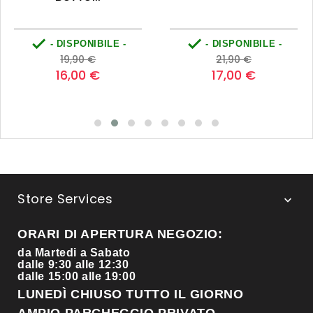


- DISPONIBILE -
- DISPONIBILE -
Prezzo
Prezzo
Prezzo
Prezzo
19,90 €
21,90 €
base
base
16,00 €
17,00 €
Store Services

ORARI DI APERTURA NEGOZIO:
da Martedi a Sabato
dalle 9:30 alle 12:30
dalle 15:00 alle 19:00
LUNEDÌ CHIUSO TUTTO IL GIORNO
AMPIO PARCHEGGIO PRIVATO