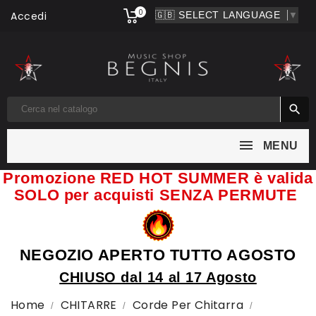
0
Accedi
▼

MENU
Promozione RED HOT SUMMER è valida
SOLO per acquisti SENZA PERMUTE
NEGOZIO APERTO TUTTO AGOSTO
CHIUSO dal 14 al 17 Agosto
Home
CHITARRE
Corde Per Chitarra