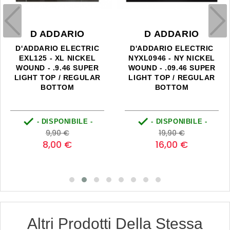
D ADDARIO
D ADDARIO
D'ADDARIO ELECTRIC
D'ADDARIO ELECTRIC
EXL125 - XL NICKEL
NYXL0946 - NY NICKEL
WOUND - .9.46 SUPER
WOUND - .09.46 SUPER
LIGHT TOP / REGULAR
LIGHT TOP / REGULAR
BOTTOM
BOTTOM


- DISPONIBILE -
- DISPONIBILE -
Prezzo
Prezzo
Prezzo
Prezzo
9,90 €
19,90 €
base
base
8,00 €
16,00 €
Altri Prodotti Della Stessa