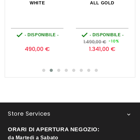
SUNBURST


 -
- DISPONIBILE -
- DISPONIBILE -
Prezzo
Prezzo
Prezzo
Prezzo
Pre
-10%
765,00 €
1.690,00 €
base
base
575,00 €
1.521,00 €
Store Services

ORARI DI APERTURA NEGOZIO:
da Martedi a Sabato