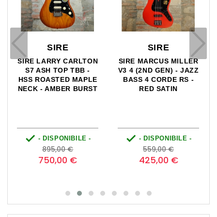
SIRE
SIRE
LER
SIRE LARRY CARLTON
SIRE MARCUS MILLER
JAZZ
J5 CGM -
P5R ALDER 4 WITH
 -
JAZZMASTER STYLE -
ROSEWOOD -
CHAMPAGNE GOLD
PRECISION BASS 4
METALLIC
CORDE VWH -
TOBACCO SUNBURST


 -
- DISPONIBILE -
- DISPONIBILE -
zzo
Prezzo
Prezzo
Prezzo
Prezzo
650,00 €
599,00 €
base
base
495,00 €
475,00 €