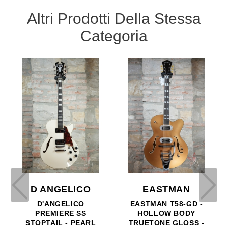
Altri Prodotti Della Stessa
Categoria
SIRE
EASTMAN
 -
SIRE LARRY CARLTON
EASTMAN AR503CE-
H7V VS - 330 STYLE -
SB - SOLID TOP -
 -
VINTAGE SUNBURST
TRUETONE GLOSS -