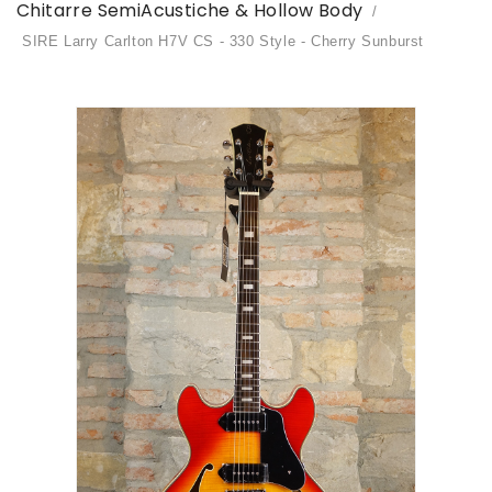
Chitarre SemiAcustiche & Hollow Body
SIRE Larry Carlton H7V CS - 330 Style - Cherry Sunburst