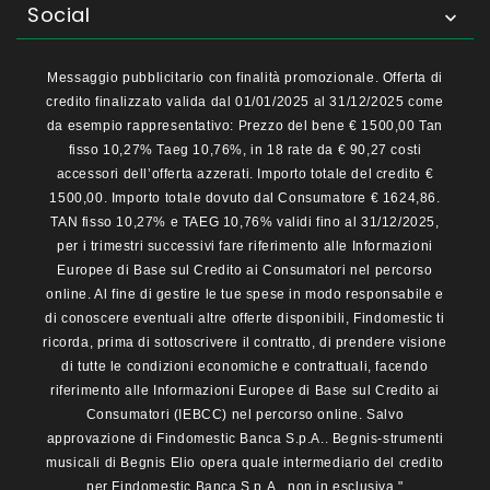
Social

Messaggio pubblicitario con finalità promozionale. Offerta di
credito finalizzato valida dal 01/01/2025 al 31/12/2025 come
da esempio rappresentativo: Prezzo del bene € 1500,00 Tan
fisso 10,27% Taeg 10,76%, in 18 rate da € 90,27 costi
accessori dell’offerta azzerati. Importo totale del credito €
1500,00. Importo totale dovuto dal Consumatore € 1624,86.
TAN fisso 10,27% e TAEG 10,76% validi fino al 31/12/2025,
per i trimestri successivi fare riferimento alle Informazioni
Europee di Base sul Credito ai Consumatori nel percorso
online. Al fine di gestire le tue spese in modo responsabile e
di conoscere eventuali altre offerte disponibili, Findomestic ti
ricorda, prima di sottoscrivere il contratto, di prendere visione
di tutte le condizioni economiche e contrattuali, facendo
riferimento alle Informazioni Europee di Base sul Credito ai
Consumatori (IEBCC) nel percorso online. Salvo
approvazione di Findomestic Banca S.p.A.. Begnis-strumenti
musicali di Begnis Elio opera quale intermediario del credito
per Findomestic Banca S.p.A., non in esclusiva."