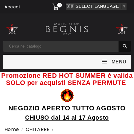
0
Accedi
▼

MENU
Promozione RED HOT SUMMER è valida
SOLO per acquisti SENZA PERMUTE
NEGOZIO APERTO TUTTO AGOSTO
CHIUSO dal 14 al 17 Agosto
Home
CHITARRE