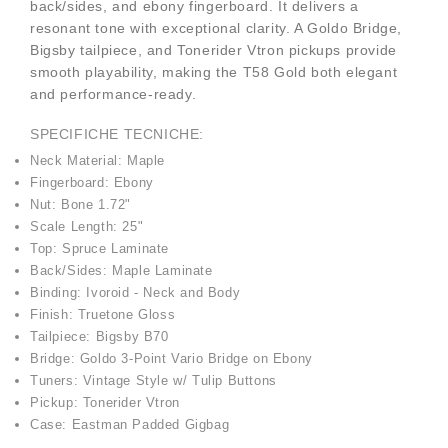
back/sides, and ebony fingerboard. It delivers a
resonant tone with exceptional clarity. A Goldo Bridge,
Bigsby tailpiece, and Tonerider Vtron pickups provide
smooth playability, making the T58 Gold both elegant
and performance-ready.
SPECIFICHE TECNICHE:
Neck Material: Maple
Fingerboard: Ebony
Nut: Bone 1.72"
Scale Length: 25"
Top: Spruce Laminate
Back/Sides: Maple Laminate
Binding: Ivoroid - Neck and Body
Finish: Truetone Gloss
Tailpiece: Bigsby B70
Bridge: Goldo 3-Point Vario Bridge on Ebony
Tuners: Vintage Style w/ Tulip Buttons
Pickup: Tonerider Vtron
Case: Eastman Padded Gigbag