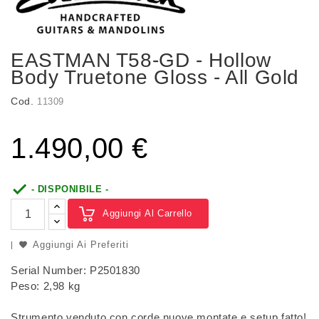
EASTMAN T58-GD - Hollow
Body Truetone Gloss - All Gold
Cod.
11309
1.490,00 €

- DISPONIBILE -
Aggiungi Al Carrello
Aggiungi Ai Preferiti
Serial Number: P2501830
Peso: 2,98 kg
Strumento venduto con corde nuove montate e setup fatto!