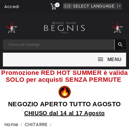
0
Accedi
▼

MENU
Promozione RED HOT SUMMER è valida
SOLO per acquisti SENZA PERMUTE
NEGOZIO APERTO TUTTO AGOSTO
CHIUSO dal 14 al 17 Agosto
Home
CHITARRE