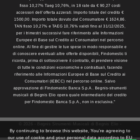
fisso 10,27% Taeg 10,76%, in 18 rate da € 90,27 costi
accessori dell’offerta azzerati. Importo totale del credito €
1500,00. Importo totale dovuto dal Consumatore € 1624,86.
TAN fisso 10,27% e TAEG 10,76% validi fino al 31/12/2025,
per i trimestri successivi fare riferimento alle Informazioni
Europee di Base sul Credito ai Consumatori nel percorso
online. Al fine di gestire le tue spese in modo responsabile e
di conoscere eventuali altre offerte disponibili, Findomestic ti
ricorda, prima di sottoscrivere il contratto, di prendere visione
di tutte le condizioni economiche e contrattuali, facendo
riferimento alle Informazioni Europee di Base sul Credito ai
Consumatori (IEBCC) nel percorso online. Salvo
approvazione di Findomestic Banca S.p.A.. Begnis-strumenti
musicali di Begnis Elio opera quale intermediario del credito
per Findomestic Banca S.p.A., non in esclusiva."
© 2026 - Begnis Strumenti Musicali di Begnis Elio -
By continuing to browse this website, You’re agreeing to
P.I.04339650162 - All Rights Reserved
our use of cookie and your personal data according to EU