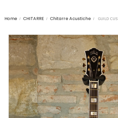
Home
CHITARRE
Chitarre Acustiche
GUILD CUST