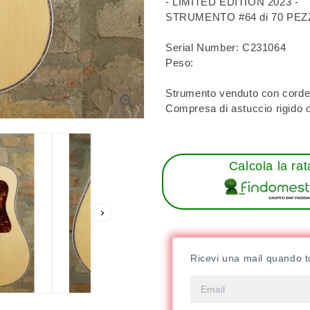
- LIMITED EDITION 2023 -
STRUMENTO #64 di 70 PEZZ
Serial Number: C231064
Peso:
Strumento venduto con corde 

Compresa di astuccio rigido 
Calcola la rat

Ricevi una mail quando t