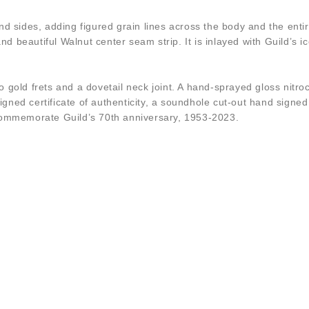
sides, adding figured grain lines across the body and the entire
d beautiful Walnut center seam strip. It is inlayed with Guild’
o gold frets and a dovetail neck joint. A hand-sprayed gloss nit
gned certificate of authenticity, a soundhole cut-out hand signe
 commemorate Guild’s 70th anniversary, 1953-2023.