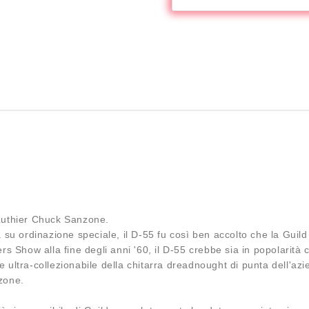
 Luthier Chuck Sanzone.
su ordinazione speciale, il D-55 fu così ben accolto che la Guild l
how alla fine degli anni '60, il D-55 crebbe sia in popolarità c
ltra-collezionabile della chitarra dreadnought di punta dell'azie
zone.