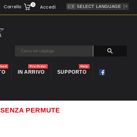
0
Carrello
Accedi
▼

Used
Pre-Order
Help
TO
IN ARRIVO
SUPPORTO
ti SENZA PERMUTE