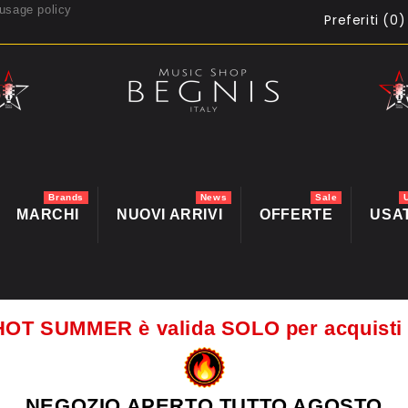
usage policy
Preferiti (
0
)
Brands
News
Sale
MARCHI
NUOVI ARRIVI
OFFERTE
USA
HOT SUMMER è valida SOLO per acquis
NEGOZIO APERTO TUTTO AGOSTO