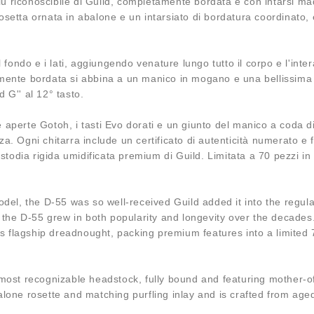
 riconoscibile di Guild, completamente bordata e con intarsi madre
setta ornata in abalone e un intarsiato di bordatura coordinato, ed
l fondo e i lati, aggiungendo venature lungo tutto il corpo e l'int
ente bordata si abbina a un manico in mogano e una bellissima str
 G'' al 12° tasto.
aperte Gotoh, i tasti Evo dorati e un giunto del manico a coda di 
gni chitarra include un certificato di autenticità numerato e fir
todia rigida umidificata premium di Guild. Limitata a 70 pezzi in
 model, the D-55 was so well-received Guild added it into the reg
the D-55 grew in both popularity and longevity over the decade
ny’s flagship dreadnought, packing premium features into a limite
st recognizable headstock, fully bound and featuring mother-of-
one rosette and matching purfling inlay and is crafted from ag