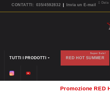
Data 
CONTATTI: 035/4592832
|
Invia un E-mail
Super Sale!
TUTTI I PRODOTTI
RED HOT SUMMER
Promozione RED 