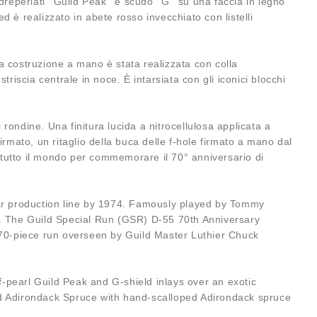
perlati ''Guild Peak'' e scudo ''G'' su una faccia in legno
 è realizzato in abete rosso invecchiato con listelli
era costruzione a mano è stata realizzata con colla
iscia centrale in noce. È intarsiata con gli iconici blocchi
rondine. Una finitura lucida a nitrocellulosa applicata a
mato, un ritaglio della buca delle f-hole firmato a mano dal
 tutto il mondo per commemorare il 70° anniversario di
ular production line by 1974. Famously played by Tommy
s. The Guild Special Run (GSR) D-55 70th Anniversary
d 70-piece run overseen by Guild Master Luthier Chuck
pearl Guild Peak and G-shield inlays over an exotic
ed Adirondack Spruce with hand-scalloped Adirondack spruce