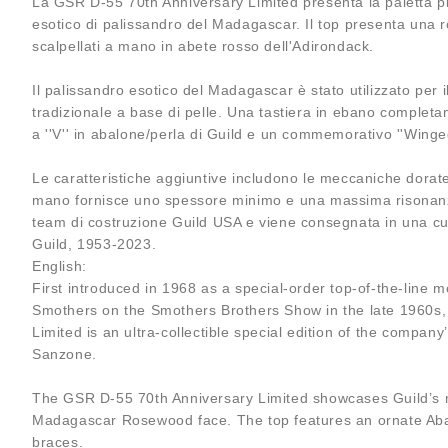
La GSR D-55 70th Anniversary Limited presenta la paletta più
esotico di palissandro del Madagascar. Il top presenta una ro
scalpellati a mano in abete rosso dell'Adirondack.
Il palissandro esotico del Madagascar è stato utilizzato per i
tradizionale a base di pelle. Una tastiera in ebano completam
a ''V'' in abalone/perla di Guild e un commemorativo ''Winged
Le caratteristiche aggiuntive includono le meccaniche dorate 
mano fornisce uno spessore minimo e una massima risonanza. O
team di costruzione Guild USA e viene consegnata in una cus
Guild, 1953-2023.
English:
First introduced in 1968 as a special-order top-of-the-line
Smothers on the Smothers Brothers Show in the late 1960s, 
Limited is an ultra-collectible special edition of the compa
Sanzone.
The GSR D-55 70th Anniversary Limited showcases Guild’s mo
Madagascar Rosewood face. The top features an ornate Abal
braces.