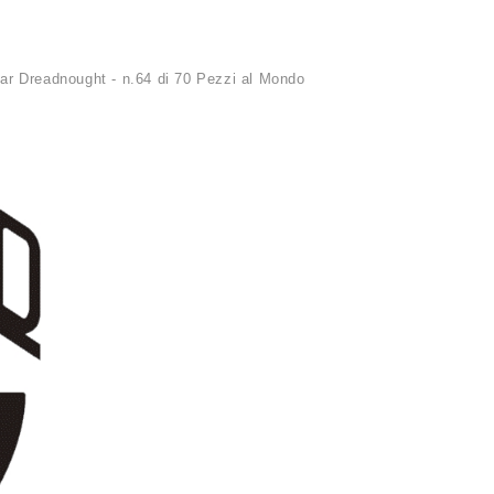
 Dreadnought - n.64 di 70 Pezzi al Mondo