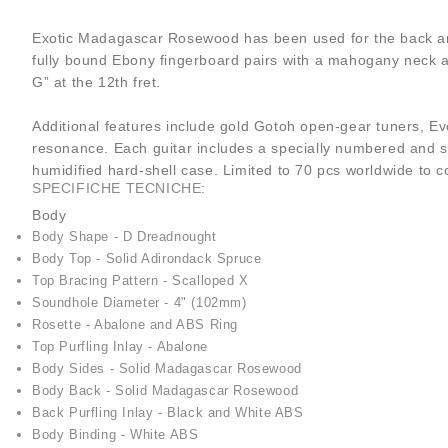
Exotic Madagascar Rosewood has been used for the back and 
fully bound Ebony fingerboard pairs with a mahogany neck an
G” at the 12th fret.
Additional features include gold Gotoh open-gear tuners, Ev
resonance. Each guitar includes a specially numbered and si
humidified hard-shell case. Limited to 70 pcs worldwide to
SPECIFICHE TECNICHE:
Body
Body Shape - D Dreadnought
Body Top - Solid Adirondack Spruce
Top Bracing Pattern - Scalloped X
Soundhole Diameter - 4" (102mm)
Rosette - Abalone and ABS Ring
Top Purfling Inlay - Abalone
Body Sides - Solid Madagascar Rosewood
Body Back - Solid Madagascar Rosewood
Back Purfling Inlay - Black and White ABS
Body Binding - White ABS