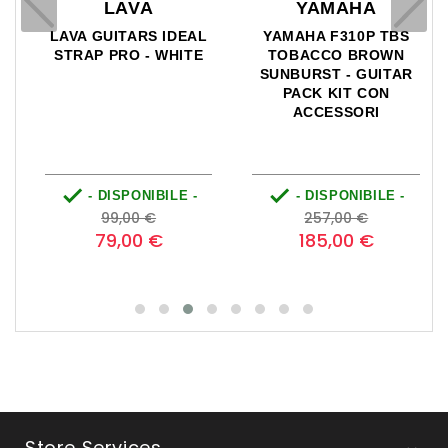
LAVA
YAMAHA
LAVA GUITARS IDEAL
YAMAHA F310P TBS
STRAP PRO - WHITE
TOBACCO BROWN
SUNBURST - GUITAR
PACK KIT CON
ACCESSORI


- DISPONIBILE -
- DISPONIBILE -
Prezzo
Prezzo
Prezzo
Prezzo
99,00 €
257,00 €
base
base
79,00 €
185,00 €
Store Services