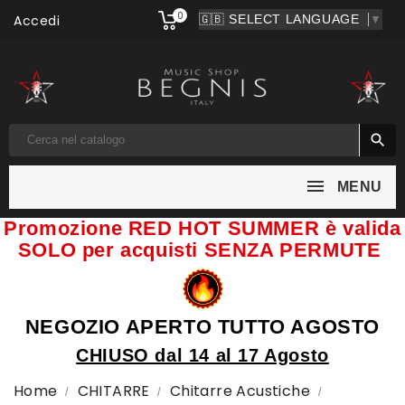
0
Accedi
▼

MENU
Promozione RED HOT SUMMER è valida
SOLO per acquisti SENZA PERMUTE
NEGOZIO APERTO TUTTO AGOSTO
CHIUSO dal 14 al 17 Agosto
Home
CHITARRE
Chitarre Acustiche