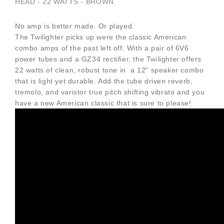
HEAD - 22 WATTS - BROWN
No amp is better made. Or played.
The Twilighter picks up were the classic American
combo amps of the past left off. With a pair of 6V6
power tubes and a GZ34 rectifier, the Twilighter offers
22 watts of clean, robust tone in a 12" speaker combo
that is light yet durable. Add the tube driven reverb,
tremolo, and varistor true pitch shifting vibrato and you
have a new American classic that is sure to please!