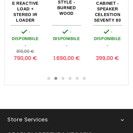
CABINET -
SPEAKER
CELESTION
SEVENTY 80

-


-
-
DISPONIBILE
DISPONIBILE
DISPONIBILE
-
Prezzo
-
-
1.149,00 €
o
Prezzo
Prezzo
Prezzo
base
Prezzo
0
-15%
189,00 €
base
399,00 €
165,00 €
976,65 €
Store Services
