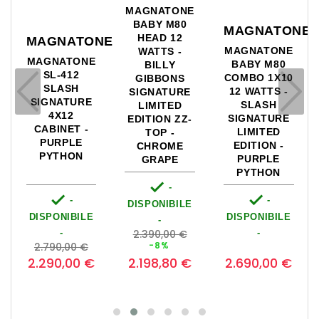
MAGNATONE
MAGNATONE
MAGNATONE
MAGNATONE
MAGNATONE
MAGNATONE
BABY M80
STARLITE
SL-100
COMBO 1X10
REVERB -
SLASH
12 WATTS -
TRADITIONAL
SIGNATURE
SLASH
1X8" COMBO
HEAD 100W -
SIGNATURE
- 5 WATTS -
PURPLE
LIMITED
BLACK
PYTHON
EDITION -
PURPLE
PYTHON

-


-
-
DISPONIBILE
DISPONIBILE
DISPONIBILE
-
Prezzo
-
1.890,00 €
-
zo
Prezzo
base
Prezzo
Prezzo
Prezz
0
-10%
4.890,00 €
base
2.690,00 €
1.701,00 €
3.890,00 €