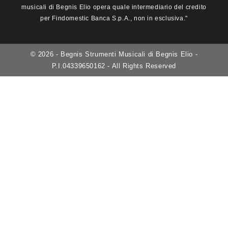
musicali di Begnis Elio opera quale intermediario del credito
per Findomestic Banca S.p.A., non in esclusiva."
© 2026 - Begnis Strumenti Musicali di Begnis Elio -
P.I.04339650162 - All Rights Reserved