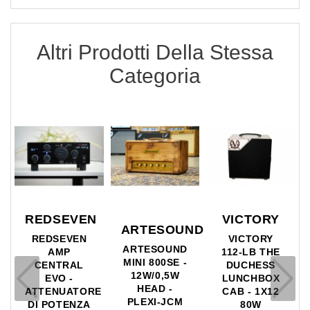
Altri Prodotti Della Stessa
Categoria
VICTORY
KOCH
ND
BLACKSTAR
VICTORY
KOCH
BLACKSTAR
112-LB THE
STUDIOTONE
ID:CORE
DUCHESS
20 COMBO
STEREO V3 -
LUNCHBOX
1X12 - 20W
IDC 20W
CAB - 1X12
80W