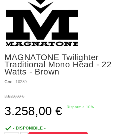
MAGNATONE Twilighter
Traditional Mono Head - 22
Watts - Brown
Cod.
10289
3.620,00 €
3.258,00 €
Risparmia 10%

- DISPONIBILE -