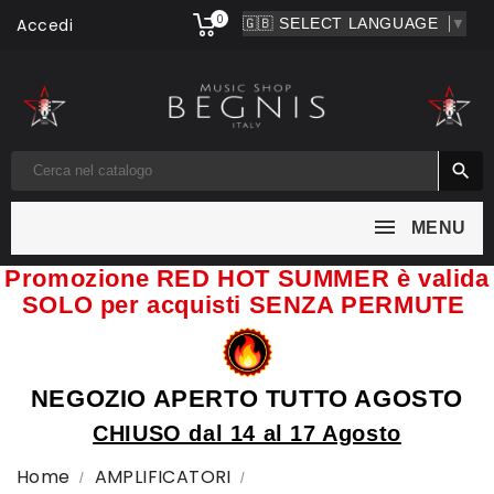
0
Accedi
▼

MENU
Promozione RED HOT SUMMER è valida
SOLO per acquisti SENZA PERMUTE
NEGOZIO APERTO TUTTO AGOSTO
CHIUSO dal 14 al 17 Agosto
Home
AMPLIFICATORI