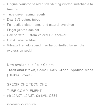
Original varistor based pitch shifting vibrato switchable to
tremolo
Tube driven spring reverb
Dual 6V6 output tubes
Full bodied clean tones and natural overdrive
Finger jointed cabinet
Combo with Custom voiced 12" speaker
GZ34 Tube rectifier
Vibrato/Tremolo speed may be controlled by remote
expression pedal
Now available in Four Colors.
Traditional Brown, Camel, Dark Green, Spanish Moss
(Darker Brown).
SPECIFICHE TECNICHE:
TUBE COMPLEMENT:
(4) 12AX7, 12AU7, (2) 6V6, GZ34
POWER OUTPUT: