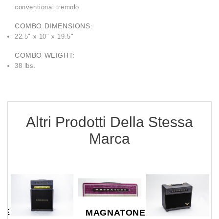
conventional tremolo
COMBO DIMENSIONS:
22.5" x 10" x 19.5"
COMBO WEIGHT:
38 lbs.
Altri Prodotti Della Stessa
Marca
NE