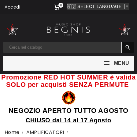
0
Accedi
▼

MENU
Promozione RED HOT SUMMER è valida
SOLO per acquisti SENZA PERMUTE
NEGOZIO APERTO TUTTO AGOSTO
CHIUSO dal 14 al 17 Agosto
Home
AMPLIFICATORI