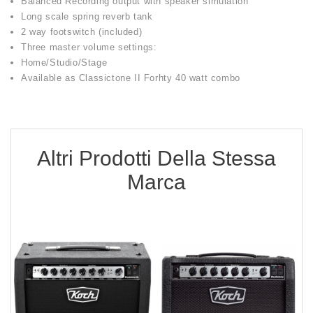
Balanced Recording output with speaker simulation
Long scale spring reverb tank
2 way footswitch (included)
Three master volume settings:
Home/Studio/Stage
Available as Classictone II Forhty 40 watt combo
Altri Prodotti Della Stessa
Marca