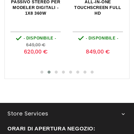
PASSIVO STEREO PER
ALL-IN-ONE
MODELER DIGITALI -
TOUCHSCREEN FULL
1X8 360W
HD


- DISPONIBILE -
- DISPONIBILE -
Prezzo
Prezzo
Prezzo
0
649,00 €
base
620,00 €
849,00 €
Store Services

ORARI DI APERTURA NEGOZIO: