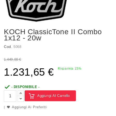
KOCH ClassicTone II Combo
1x12 - 20w
Cod.
5068
1.449,00 €
1.231,65 €
Risparmia 15%

- DISPONIBILE -
Aggiungi Al Carrello
Aggiungi Ai Preferiti