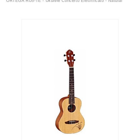
ORTEGA RU5-TE - Ukulele Concerto Elettrificato - Natural