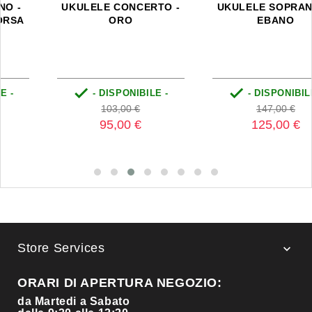
UKULELE CONCERTO -
UKULELE SOPRANO IN
ORO
EBANO


- DISPONIBILE -
- DISPONIBILE -
Prezzo
Prezzo
Prezzo
Prezzo
103,00 €
147,00 €
base
base
95,00 €
125,00 €
Store Services

ORARI DI APERTURA NEGOZIO:
da Martedi a Sabato