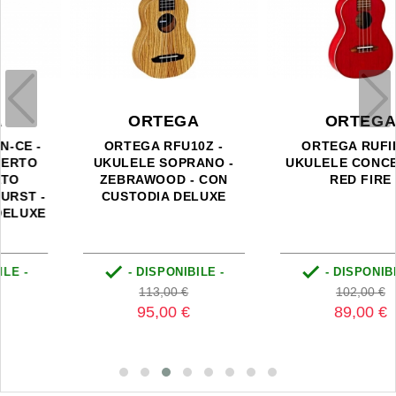
ORTEGA
ORTEGA
ORTEGA RFU10Z -
ORTEGA RUFIRE -
UKULELE SOPRANO -
UKULELE CONCERTO -
ZEBRAWOOD - CON
RED FIRE
CUSTODIA DELUXE


- DISPONIBILE -
- DISPONIBILE -
Prezzo
Prezzo
Prezzo
Prezzo
113,00 €
102,00 €
base
base
95,00 €
89,00 €