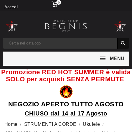
0
Accedi

MENU
Promozione RED HOT SUMMER è valida
SOLO per acquisti SENZA PERMUTE
NEGOZIO APERTO TUTTO AGOSTO
CHIUSO dal 14 al 17 Agosto
Home
STRUMENTI A CORDE
Ukulele