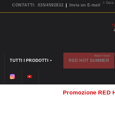
Data 
CONTATTI: 035/4592832
|
Invia un E-mail
Super Sale!
TUTTI I PRODOTTI
RED HOT SUMMER
Promozione RED 