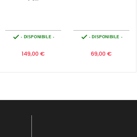


- DISPONIBILE -
- DISPONIBILE -
Prezzo
Prezzo
0
0
149,00 €
69,00 €