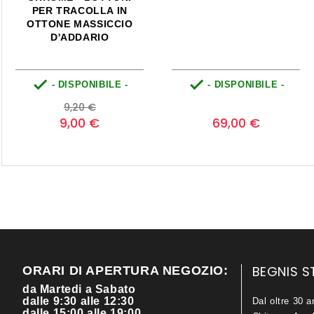
PER TRACOLLA IN
OTTONE MASSICCIO
D'ADDARIO


- DISPONIBILE -
- DISPONIBILE -
Prezzo
Prezzo
Prezzo
0
9,20 €
base
9,00 €
69,00 €
BEGNIS S
ORARI DI APERTURA NEGOZIO:
da Martedi a Sabato
dalle 9:30 alle 12:30
Dal oltre 30 a
dalle 15:00 alle 19:00