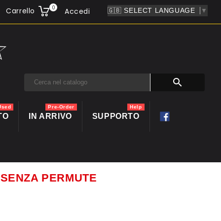
0
Carrello
Accedi
▼

Used
Pre-Order
Help
TO
IN ARRIVO
SUPPORTO
ti SENZA PERMUTE