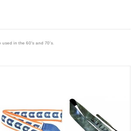
 used in the 60's and 70's.