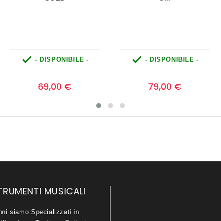


- DISPONIBILE -
- DISPONIBILE -
Prezzo
Prezzo
0
0
69,00 €
79,00 €
TRUMENTI MUSICALI
nni siamo Specializzati in