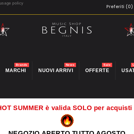
usage policy
Preferiti (
0
)
Brands
News
Sale
MARCHI
NUOVI ARRIVI
OFFERTE
USA
HOT SUMMER è valida SOLO per acquis
NEGOZIO APERTO TUTTO AGOSTO