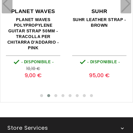
PLANET WAVES
SUHR
PLANET WAVES
SUHR LEATHER STRAP -
POLYPROPYLENE
BROWN
GUITAR STRAP 50MM -
TRACOLLA PER
CHITARRA D'ADDARIO -
PINK


- DISPONIBILE -
- DISPONIBILE -
Prezzo
Prezzo
Prezzo
0
10,10 €
base
9,00 €
95,00 €
Store Services
