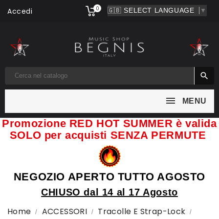
0
Accedi
▼

MENU
Promozione RED HOT SUMMER è valida
SOLO per acquisti SENZA PERMUTE
NEGOZIO APERTO TUTTO AGOSTO
CHIUSO dal 14 al 17 Agosto
Home
ACCESSORI
Tracolle E Strap-Lock