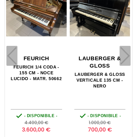
FEURICH
LAUBERGER &
GLOSS
FEURICH 1/4 CODA -
155 CM - NOCE
LAUBERGER & GLOSS
LUCIDO - MATR. 50662
VERTICALE 135 CM -
NERO


- DISPONIBILE -
- DISPONIBILE -
Prezzo
Prezzo
Prezzo
Prezzo
4.400,00 €
1.000,00 €
base
base
3.600,00 €
700,00 €