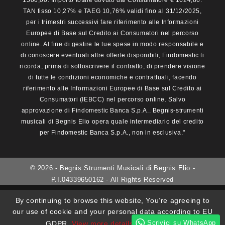
1500,00. Importo totale dovuto dal Consumatore € 1624,86.
TAN fisso 10,27% e TAEG 10,76% validi fino al 31/12/2025,
per i trimestri successivi fare riferimento alle Informazioni
Europee di Base sul Credito ai Consumatori nel percorso
online. Al fine di gestire le tue spese in modo responsabile e
di conoscere eventuali altre offerte disponibili, Findomestic ti
ricorda, prima di sottoscrivere il contratto, di prendere visione
di tutte le condizioni economiche e contrattuali, facendo
riferimento alle Informazioni Europee di Base sul Credito ai
Consumatori (IEBCC) nel percorso online. Salvo
approvazione di Findomestic Banca S.p.A.. Begnis-strumenti
musicali di Begnis Elio opera quale intermediario del credito
per Findomestic Banca S.p.A., non in esclusiva."
© 2026 - Begnis Strumenti Musicali di Begnis Elio -
P.I.04339650162 - All Rights Reserved
By continuing to browse this website, You’re agreeing to
our use of cookie and your personal data according to EU
Scrivici su WhatsApp
GDPR.
View more details
I ACCEPT