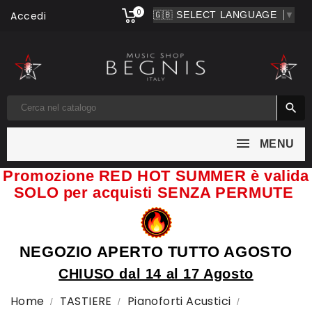
0
Accedi
▼

MENU
Promozione RED HOT SUMMER è valida
SOLO per acquisti SENZA PERMUTE
NEGOZIO APERTO TUTTO AGOSTO
CHIUSO dal 14 al 17 Agosto
Home
TASTIERE
Pianoforti Acustici