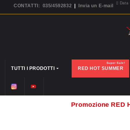
Data 
CONTATTI: 035/4592832
|
Invia un E-mail
Super Sale!
TUTTI I PRODOTTI
RED HOT SUMMER
Promozione RED 