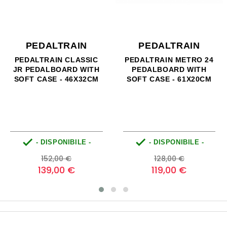
PEDALTRAIN
PEDALTRAIN
PEDALTRAIN CLASSIC
PEDALTRAIN METRO 24
JR PEDALBOARD WITH
PEDALBOARD WITH
SOFT CASE - 46X32CM
SOFT CASE - 61X20CM


- DISPONIBILE -
- DISPONIBILE -
Prezzo
Prezzo
Prezzo
Prezzo
152,00 €
128,00 €
base
base
139,00 €
119,00 €