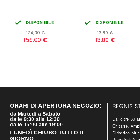


- DISPONIBILE -
- DISPONIBILE -
Prezzo
Prezzo
Prezzo
Prezzo
174,00 €
13,80 €
base
base
159,00 €
13,00 €
BEGNIS S
ORARI DI APERTURA NEGOZIO:
da Martedi a Sabato
dalle 9:30 alle 12:30
Dal oltre 30 a
dalle 15:00 alle 19:00
Chitarre, Ampl
LUNEDÌ CHIUSO TUTTO IL
Didattica Mus
GIORNO
Pianoforti (ve