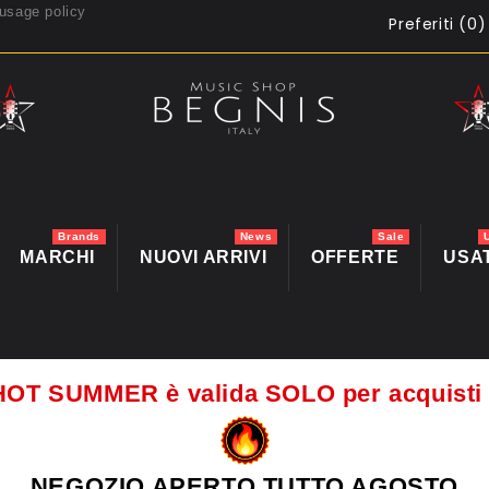
usage policy
Preferiti (
0
)
Brands
News
Sale
MARCHI
NUOVI ARRIVI
OFFERTE
USA
HOT SUMMER è valida SOLO per acquis
NEGOZIO APERTO TUTTO AGOSTO