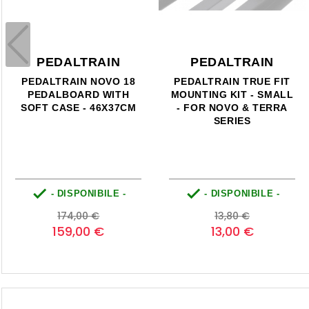
PEDALTRAIN
PEDALTRAIN
PEDALTRAIN NOVO 18
PEDALTRAIN TRUE FIT
PEDALBOARD WITH
MOUNTING KIT - SMALL
SOFT CASE - 46X37CM
- FOR NOVO & TERRA
SERIES


- DISPONIBILE -
- DISPONIBILE -
Prezzo
Prezzo
Prezzo
Prezzo
174,00 €
13,80 €
base
base
159,00 €
13,00 €