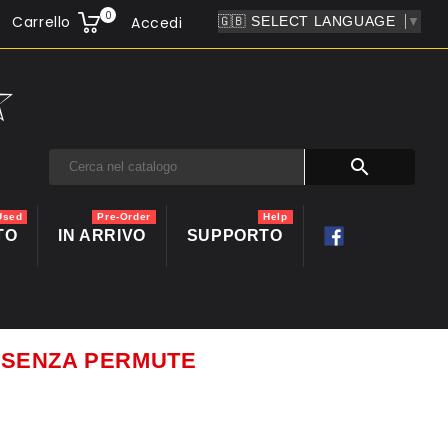
0
Carrello
Accedi
▼

Used
Pre-Order
Help
TO
IN ARRIVO
SUPPORTO
ti SENZA PERMUTE