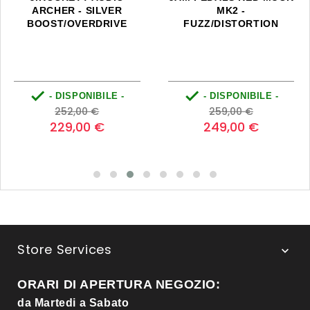
ARCHER - SILVER
MK2 -
BOOST/OVERDRIVE
FUZZ/DISTORTION


- DISPONIBILE -
- DISPONIBILE -
Prezzo
Prezzo
Prezzo
Prezzo
252,00 €
259,00 €
base
base
229,00 €
249,00 €
Store Services

ORARI DI APERTURA NEGOZIO:
da Martedi a Sabato