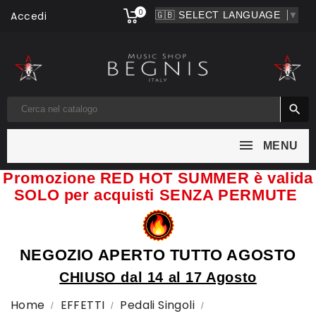
0
Accedi
▼

MENU
Promozione RED HOT SUMMER è valida
SOLO per acquisti SENZA PERMUTE
NEGOZIO APERTO TUTTO AGOSTO
CHIUSO dal 14 al 17 Agosto
Home
EFFETTI
Pedali Singoli