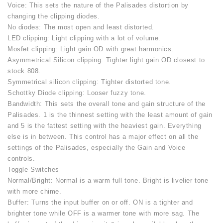
Voice: This sets the nature of the Palisades distortion by
changing the clipping diodes.
No diodes: The most open and least distorted.
LED clipping: Light clipping with a lot of volume.
Mosfet clipping: Light gain OD with great harmonics.
Asymmetrical Silicon clipping: Tighter light gain OD closest to
stock 808.
Symmetrical silicon clipping: Tighter distorted tone.
Schottky Diode clipping: Looser fuzzy tone.
Bandwidth: This sets the overall tone and gain structure of the
Palisades. 1 is the thinnest setting with the least amount of gain
and 5 is the fattest setting with the heaviest gain. Everything
else is in between. This control has a major effect on all the
settings of the Palisades, especially the Gain and Voice
controls.
Toggle Switches
Normal/Bright: Normal is a warm full tone. Bright is livelier tone
with more chime.
Buffer: Turns the input buffer on or off. ON is a tighter and
brighter tone while OFF is a warmer tone with more sag. The