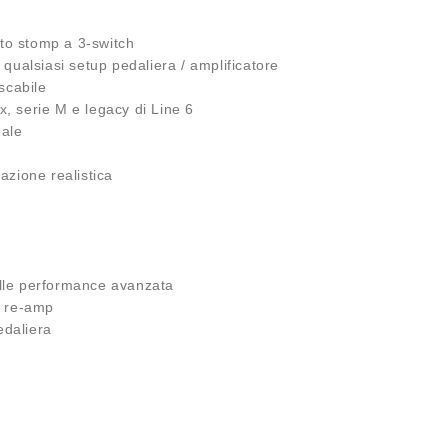
tto stomp a 3-switch
i qualsiasi setup pedaliera / amplificatore
scabile
x, serie M e legacy di Line 6
eale
azione realistica
delle performance avanzata
i re-amp
edaliera