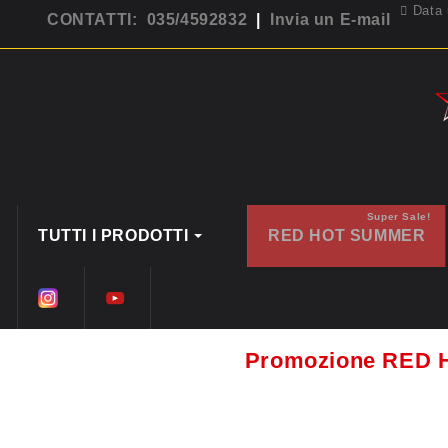
Data 
CONTATTI: 035/4592832
|
Invia un E-mail
Super Sale!
TUTTI I PRODOTTI
RED HOT SUMMER
Promozione RED 