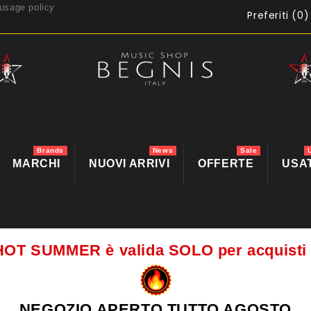
usage policy
Preferiti (
0
)
Brands
News
Sale
MARCHI
NUOVI ARRIVI
OFFERTE
USA
HOT SUMMER è valida SOLO per acquis
NEGOZIO APERTO TUTTO AGOSTO