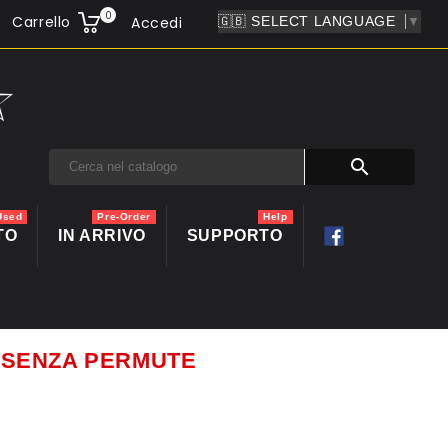
0
Carrello
Accedi
▼

Used
Pre-Order
Help
TO
IN ARRIVO
SUPPORTO
ti SENZA PERMUTE