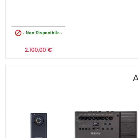

- Non Disponibile -
Prezzo
0
2.100,00 €
A