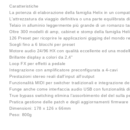
Caratteristiche
La potenza di elaborazione della famiglia Helix in un compa
L'attrezzatura da viaggio definitiva o una parte equilibrata d
Telaio in alluminio leggermente più grande di un romanzo ta
Oltre 300 modelli di amp, cabinet e stomp della famiglia Heli
126 Preset per ricoprire le applicazioni gigging del mondo r
Scegli fino a 6 blocchi per preset
Motore audio 24/96 HX con qualità eccellente ed una modell
Brillante display a colori da 2,4"
Loop FX per effetti a pedale
Integrazione con amplificatore preconfigurata a 4-cavi
Prestazioni stereo reali dall'input all'output
Funzionalità MIDI per switcher tradizionali e integrazione 
Funge anche come interfaccia audio USB con funzionalità d
True bypass switching elimina l'assorbimento del del sulla p
Pratica gestione delle patch e degli aggiornamenti firmware
Dimensioni: 178 x 126 x 66mm
Peso: 800g