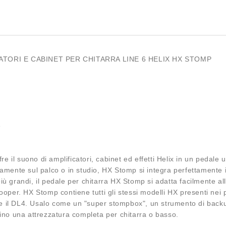
TORI E CABINET PER CHITARRA LINE 6 HELIX HX STOMP
e
 il suono di amplificatori, cabinet ed effetti Helix in un pedale
tamente sul palco o in studio, HX Stomp si integra perfettamente i
iù grandi, il pedale per chitarra HX Stomp si adatta facilmente al
oper. HX Stomp contiene tutti gli stessi modelli HX presenti nei prod
e il DL4. Usalo come un "super stompbox", un strumento di backu
sino una attrezzatura completa per chitarra o basso.