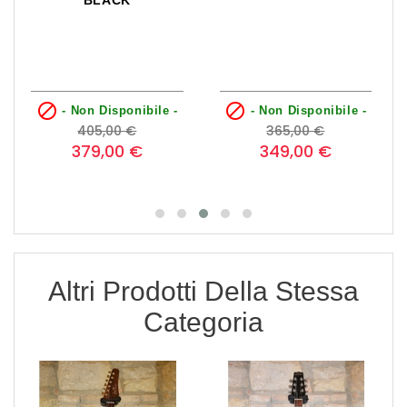


- Non Disponibile -
- Non Disponibile -
Prezzo
Prezzo
Prezzo
Prezzo
405,00 €
365,00 €
base
base
379,00 €
349,00 €
Altri Prodotti Della Stessa
Categoria