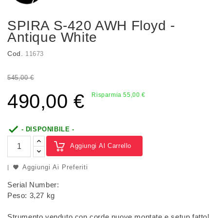
SPIRA S-420 AWH Floyd -
Antique White
Cod.
11673
545,00 €
490,00 €
Risparmia 55,00 €

- DISPONIBILE -
Aggiungi Al Carrello
Aggiungi Ai Preferiti
Serial Number:
Peso: 3,27 kg
Strumento venduto con corde nuove montate e setup fatto!