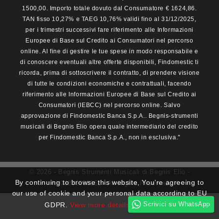
1500,00. Importo totale dovuto dal Consumatore € 1624,86.
TAN fisso 10,27% e TAEG 10,76% validi fino al 31/12/2025,
per i trimestri successivi fare riferimento alle Informazioni
Europee di Base sul Credito ai Consumatori nel percorso
online. Al fine di gestire le tue spese in modo responsabile e
di conoscere eventuali altre offerte disponibili, Findomestic ti
ricorda, prima di sottoscrivere il contratto, di prendere visione
di tutte le condizioni economiche e contrattuali, facendo
riferimento alle Informazioni Europee di Base sul Credito ai
Consumatori (IEBCC) nel percorso online. Salvo
approvazione di Findomestic Banca S.p.A.. Begnis-strumenti
musicali di Begnis Elio opera quale intermediario del credito
per Findomestic Banca S.p.A., non in esclusiva."
© 2026 - Begnis Strumenti Musicali di Begnis Elio -
By continuing to browse this website, You’re agreeing to
P.I.04339650162 - All Rights Reserved
our use of cookie and your personal data according to EU
Scrivici su WhatsApp
GDPR.
View more details
I ACCEPT