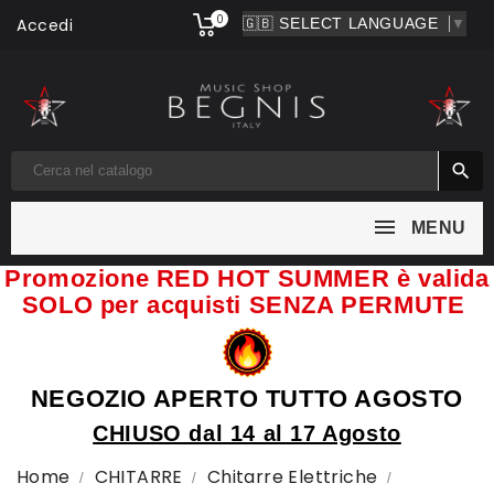
0
Accedi
▼

MENU
Promozione RED HOT SUMMER è valida
SOLO per acquisti SENZA PERMUTE
NEGOZIO APERTO TUTTO AGOSTO
CHIUSO dal 14 al 17 Agosto
Home
CHITARRE
Chitarre Elettriche