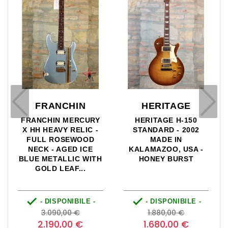
FRANCHIN
HERITAGE
FRANCHIN MERCURY
HERITAGE H-150
X HH HEAVY RELIC -
STANDARD - 2002
FULL ROSEWOOD
MADE IN
NECK - AGED ICE
KALAMAZOO, USA -
BLUE METALLIC WITH
HONEY BURST
GOLD LEAF...


- DISPONIBILE -
- DISPONIBILE -
Prezzo
Prezzo
Prezzo
Prezzo
3.090,00 €
1.880,00 €
base
base
2.190,00 €
1.680,00 €