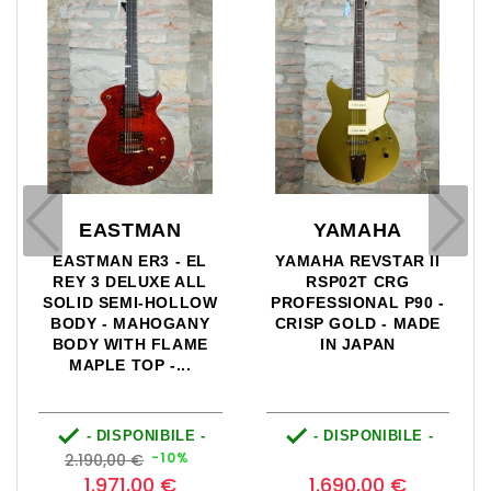
EASTMAN
YAMAHA
EASTMAN ER3 - EL
YAMAHA REVSTAR II
REY 3 DELUXE ALL
RSP02T CRG
SOLID SEMI-HOLLOW
PROFESSIONAL P90 -
BODY - MAHOGANY
CRISP GOLD - MADE
BODY WITH FLAME
IN JAPAN
MAPLE TOP -...


- DISPONIBILE -
- DISPONIBILE -
o
Prezzo
Prezzo
Prezzo
0
-10%
2.190,00 €
base
1.971,00 €
1.690,00 €