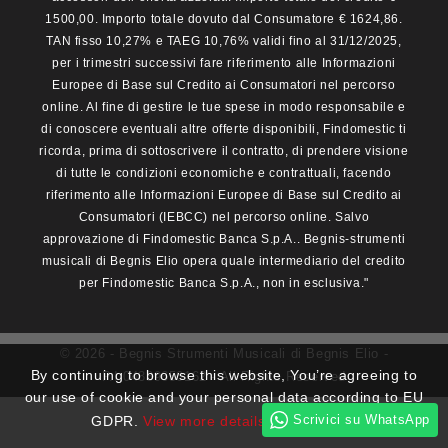
1500,00. Importo totale dovuto dal Consumatore € 1624,86.
TAN fisso 10,27% e TAEG 10,76% validi fino al 31/12/2025,
per i trimestri successivi fare riferimento alle Informazioni
Europee di Base sul Credito ai Consumatori nel percorso
online. Al fine di gestire le tue spese in modo responsabile e
di conoscere eventuali altre offerte disponibili, Findomestic ti
ricorda, prima di sottoscrivere il contratto, di prendere visione
di tutte le condizioni economiche e contrattuali, facendo
riferimento alle Informazioni Europee di Base sul Credito ai
Consumatori (IEBCC) nel percorso online. Salvo
approvazione di Findomestic Banca S.p.A.. Begnis-strumenti
musicali di Begnis Elio opera quale intermediario del credito
per Findomestic Banca S.p.A., non in esclusiva."
© 2026 - Begnis Strumenti Musicali di Begnis Elio -
By continuing to browse this website, You’re agreeing to
P.I.04339650162 - All Rights Reserved
our use of cookie and your personal data according to EU
Scrivici su WhatsApp
GDPR.
View more details
I ACCEPT