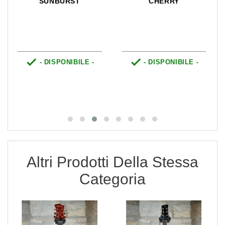
SUNBURST
CHERRY


- DISPONIBILE -
- DISPONIBILE -
0
0
0
0
0
0
Altri Prodotti Della Stessa
Categoria