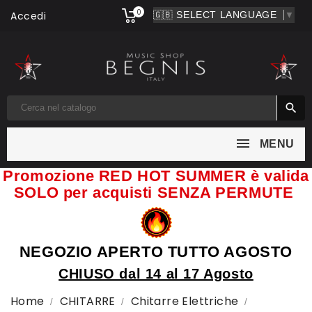
0
Accedi
▼

MENU
Promozione RED HOT SUMMER è valida
SOLO per acquisti SENZA PERMUTE
NEGOZIO APERTO TUTTO AGOSTO
CHIUSO dal 14 al 17 Agosto
Home
CHITARRE
Chitarre Elettriche