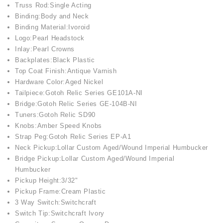
Truss Rod:Single Acting
Binding:Body and Neck
Binding Material:Ivoroid
Logo:Pearl Headstock
Inlay:Pearl Crowns
Backplates:Black Plastic
Top Coat Finish:Antique Varnish
Hardware Color:Aged Nickel
Tailpiece:Gotoh Relic Series GE101A-NI
Bridge:Gotoh Relic Series GE-104B-NI
Tuners:Gotoh Relic SD90
Knobs:Amber Speed Knobs
Strap Peg:Gotoh Relic Series EP-A1
Neck Pickup:Lollar Custom Aged/Wound Imperial Humbucker
Bridge Pickup:Lollar Custom Aged/Wound Imperial
Humbucker
Pickup Height:3/32"
Pickup Frame:Cream Plastic
3 Way Switch:Switchcraft
Switch Tip:Switchcraft Ivory