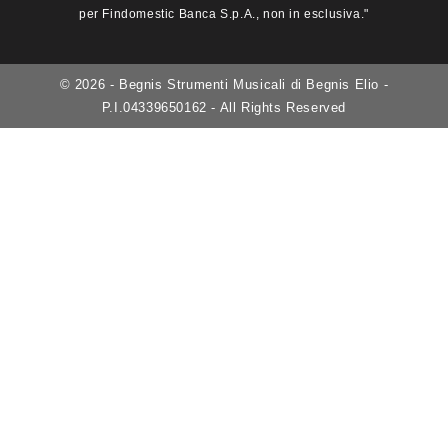
per Findomestic Banca S.p.A., non in esclusiva."
© 2026 - Begnis Strumenti Musicali di Begnis Elio -
P.I.04339650162 - All Rights Reserved