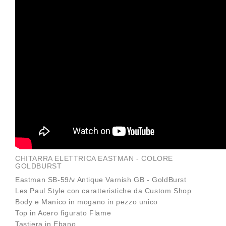
CHITARRA ELETTRICA EASTMAN - COLORE
GOLDBURST
Eastman SB-59/v Antique Varnish GB - GoldBurst
Les Paul Style con caratteristiche da Custom Shop
Body e Manico in mogano in pezzo unico
Top in Acero figurato Flame
Tastiera in Ebano