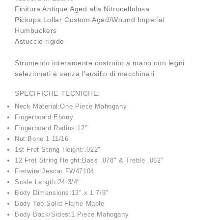
Finitura Antique Aged alla Nitrocellulosa
Pickups Lollar Custom Aged/Wound Imperial
Humbuckers
Astuccio rigido
Strumento interamente costruito a mano con legni
selezionati e senza l'ausilio di macchinari
SPECIFICHE TECNICHE:
Neck Material:One Piece Mahogany
Fingerboard:Ebony
Fingerboard Radius:12"
Nut:Bone 1 11/16
1st Fret String Height:.022"
12 Fret String Height:Bass .078" & Treble .062"
Fretwire:Jescar FW47104
Scale Length:24 3/4"
Body Dimensions:13" x 1 7/8"
Body Top:Solid Flame Maple
Body Back/Sides:1 Piece Mahogany