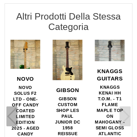
Altri Prodotti Della Stessa
Categoria
KNAGGS
GUITARS
NOVO
KNAGGS
NOVO
GIBSON
KENAI HH
SOLUS F2
GIBSON
T.O.M. - T1
LTD - ONE-
CUSTOM
FLAME
OFF CANDY
SHOP LES
MAPLE TOP
COATED
PAUL
ON
LIMITED
JUNIOR DC
MAHOGANY -
EDITION
1958
SEMI GLOSS
2025 - AGED
REISSUE
ATLANTIC
CANDY