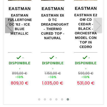
EASTMAN
EASTMAN
EASTMAN
EASTMAN E2
EASTMAN
EASTMAN E6
OM CD
FULLERTONE
D TC
CEDAR -
DC '62 - ICE
DREADNOUGHT
BLACK -
BLUE
- THERMO
ORCHESTRA
METALLIC
CURED TOP -
MODEL CON
NATURAL
TOP IN
CEDRO



-
-
-
DISPONIBILE
DISPONIBILE
DISPONIBILE
-
-
-
Prezzo
Prezzo
Prezzo
899,00 €
1.150,00 €
590,00 €
zo
base
Prezzo
base
Prezzo
base
Prezzo
-10%
-10%
-10%
809,10 €
1.035,00 €
531,00 €