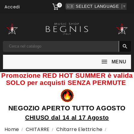
0
Accedi
▼

MENU
Promozione RED HOT SUMMER è valida
SOLO per acquisti SENZA PERMUTE
NEGOZIO APERTO TUTTO AGOSTO
CHIUSO dal 14 al 17 Agosto
Home
CHITARRE
Chitarre Elettriche