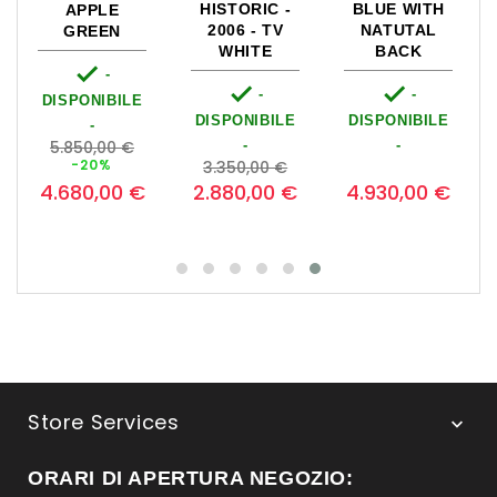
HISTORIC -
BLUE WITH
APPLE
2006 - TV
NATUTAL
GREEN
WHITE
BACK

-


-
-
DISPONIBILE
DISPONIBILE
DISPONIBILE
-
Prezzo
5.850,00 €
-
-
ezzo
base
Prezzo
Prezzo
Prezzo
Prezzo
0
-20%
3.350,00 €
base
4.680,00 €
2.880,00 €
4.930,00 €
Store Services

ORARI DI APERTURA NEGOZIO: