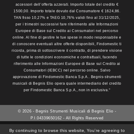
accessori dell’offerta azzerati. Importo totale del credito €
1500,00. Importo totale dovuto dal Consumatore € 1624,86.
TAN fisso 10,27% e TAEG 10,76% validi fino al 31/12/2025,
per i trimestri successivi fare riferimento alle Informazioni
Europee di Base sul Credito ai Consumatori nel percorso
online. Al fine di gestire le tue spese in modo responsabile e
di conoscere eventuali altre offerte disponibili, Findomestic ti
ricorda, prima di sottoscrivere il contratto, di prendere visione
di tutte le condizioni economiche e contrattuali, facendo
riferimento alle Informazioni Europee di Base sul Credito ai
Consumatori (IEBCC) nel percorso online. Salvo
approvazione di Findomestic Banca S.p.A.. Begnis-strumenti
musicali di Begnis Elio opera quale intermediario del credito
per Findomestic Banca S.p.A., non in esclusiva."
© 2026 - Begnis Strumenti Musicali di Begnis Elio -
P.I.04339650162 - All Rights Reserved
By continuing to browse this website, You’re agreeing to