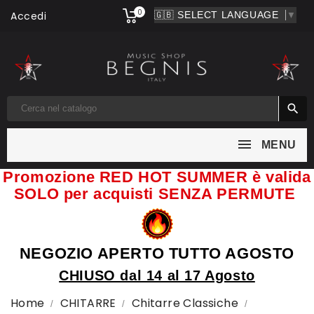
0
Accedi
▼

MENU
Promozione RED HOT SUMMER è valida
SOLO per acquisti SENZA PERMUTE
NEGOZIO APERTO TUTTO AGOSTO
CHIUSO dal 14 al 17 Agosto
Home
CHITARRE
Chitarre Classiche