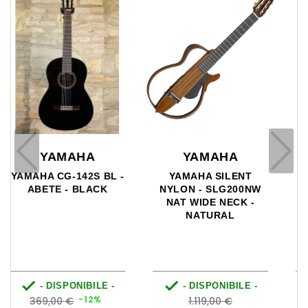
CAMWOOD
YAMAHA
CAMWOOD IC-100D -
YAMAHA CG-182S -
CLASSICA 4/4 -
ABETE
NATURAL SATIN


- DISPONIBILE -
- DISPONIBILE -
Prezzo
Prezzo
Prezzo
0
-12%
549,00 €