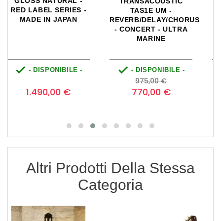
ACOUSTIC SLG200S
STARDUST STRAP -
NT - NATURAL
GOLD
S


- DISPONIBILE -
- DISPONIBILE -
Prezzo
Prezzo
Prezzo
Prezzo
1.119,00 €
59,00 €
base
base
770,00 €
49,00 €
Altri Prodotti Della Stessa
Categoria